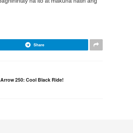
ghihintay na ito at makuha natin ang
Share
 Arrow 250: Cool Black Ride!