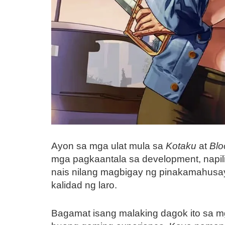
Ayon sa mga ulat mula sa
Kotaku
at
Bl
mga pagkaantala sa development, napil
nais nilang magbigay ng pinakamahusay
kalidad ng laro.
Bagamat isang malaking dagok ito sa mga