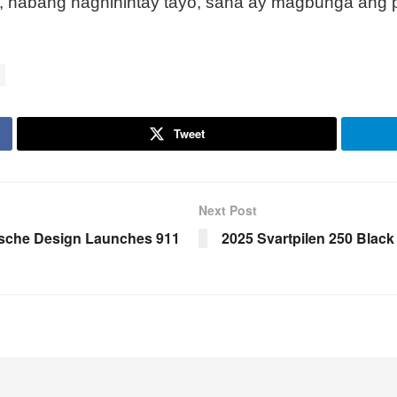
habang naghihintay tayo, sana ay magbunga ang pa
Tweet
Next Post
rsche Design Launches 911
2025 Svartpilen 250 Black