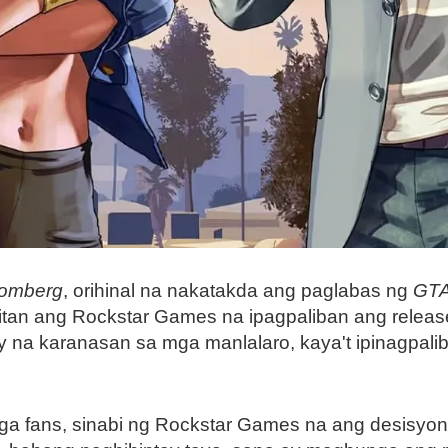
oomberg
, orihinal na nakatakda ang paglabas ng
GTA
itan ang Rockstar Games na ipagpaliban ang releas
 na karanasan sa mga manlalaro, kaya't ipinagpali
 fans, sinabi ng Rockstar Games na ang desisyon ni