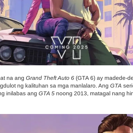
lat na ang
Grand Theft Auto 6
(GTA 6) ay madede-de
 nagdulot ng kalituhan sa mga manlalaro. Ang
GTA
seri
ng inilabas ang
GTA 5
noong 2013, matagal nang hin