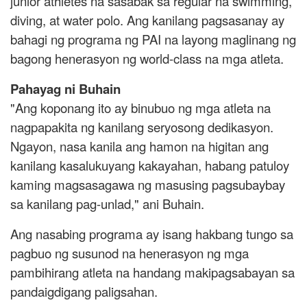
junior athletes na sasabak sa regular na swimming,
diving, at water polo. Ang kanilang pagsasanay ay
bahagi ng programa ng PAI na layong maglinang ng
bagong henerasyon ng world-class na mga atleta.
Pahayag ni Buhain
"Ang koponang ito ay binubuo ng mga atleta na
nagpapakita ng kanilang seryosong dedikasyon.
Ngayon, nasa kanila ang hamon na higitan ang
kanilang kasalukuyang kakayahan, habang patuloy
kaming magsasagawa ng masusing pagsubaybay
sa kanilang pag-unlad," ani Buhain.
Ang nasabing programa ay isang hakbang tungo sa
pagbuo ng susunod na henerasyon ng mga
pambihirang atleta na handang makipagsabayan sa
pandaigdigang paligsahan.