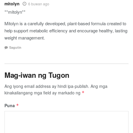
mitolyn
6 buwan ago
**mitolyn**
Mitolyn is a carefully developed, plant-based formula created to
help support metabolic efficiency and encourage healthy, lasting
weight management.
Sagutin
Mag-iwan ng Tugon
Ang iyong email address ay hindi ipa-publish.
Ang mga
kinakailangang mga field ay markado ng
*
Puna
*