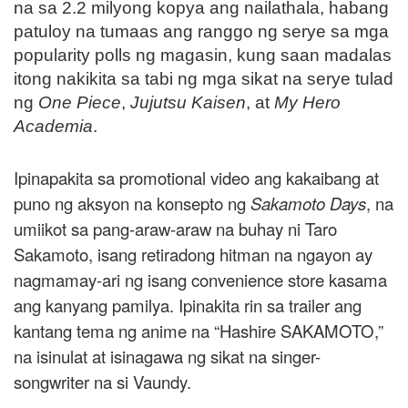
na sa 2.2 milyong kopya ang nailathala, habang
patuloy na tumaas ang ranggo ng serye sa mga
popularity polls ng magasin, kung saan madalas
itong nakikita sa tabi ng mga sikat na serye tulad
ng
One Piece
,
Jujutsu Kaisen
, at
My Hero
Academia
.
Ipinapakita sa promotional video ang kakaibang at
puno ng aksyon na konsepto ng
Sakamoto Days
, na
umiikot sa pang-araw-araw na buhay ni Taro
Sakamoto, isang retiradong hitman na ngayon ay
nagmamay-ari ng isang convenience store kasama
ang kanyang pamilya. Ipinakita rin sa trailer ang
kantang tema ng anime na “Hashire SAKAMOTO,”
na isinulat at isinagawa ng sikat na singer-
songwriter na si Vaundy.