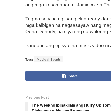
ang mga kasamahan ni Jamie xx sa The 
Tugma sa vibe ng isang club-ready danc
mga kaibigan na nagsasayaw nang magk
Oona Doherty, na siya ring co-writer ng
Panoorin ang opisyal na music video ni J
Tags:
Music & Events
Share
Previous Post
The Weeknd Ipinakilala ang Hurry Up Tomo
Dinisenyo ni Hajime Sorayama