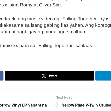
xx, sina Romy at Oliver Sim.
e track, ang music video ng "Falling Together" ay 
akasama sa isang gabi ng kasiyahan. Ang koreogr
 kanta at nagbigay ng monologo sa album.
amie xx para sa "Falling Together" sa itaas.
Tweet
Next Post
rrow Vinyl LP Variant na
Yellow Plate V-Twin Cruis