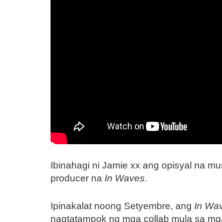
Ibinahagi ni Jamie xx ang opisyal na mu
producer na
In Waves
.
Ipinakalat noong Setyembre, ang
In Wa
nagtatampok ng mga collab mula sa mga a