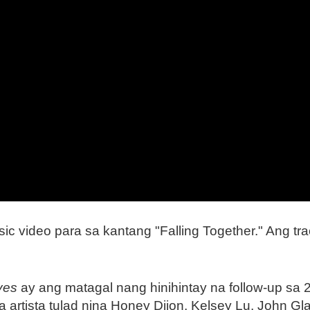
sic video para sa kantang "Falling Together." Ang t
ves
ay ang matagal nang hinihintay na follow-up sa
rtista tulad nina Honey Dijon, Kelsey Lu, John Glac