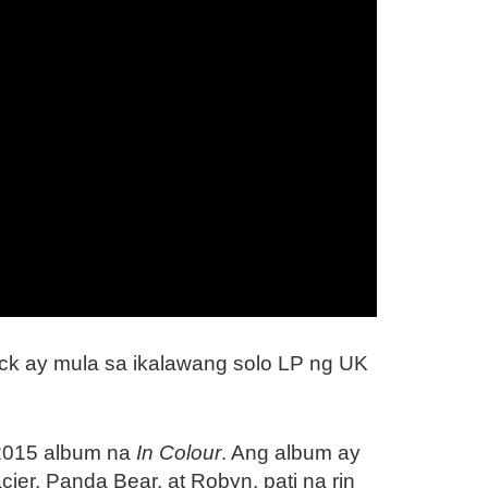
rack ay mula sa ikalawang solo LP ng UK
 2015 album na
In Colour
. Ang album ay
ier, Panda Bear, at Robyn, pati na rin