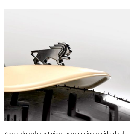
Ang side exhaust pipe ay may single-side dual