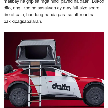
matibay na grip sa mga hindi paved na daan. Bukod
dito, ang likod ng sasakyan ay may full-size spare
tire at pala, handang-handa para sa off-road na
pakikipagsapalaran.