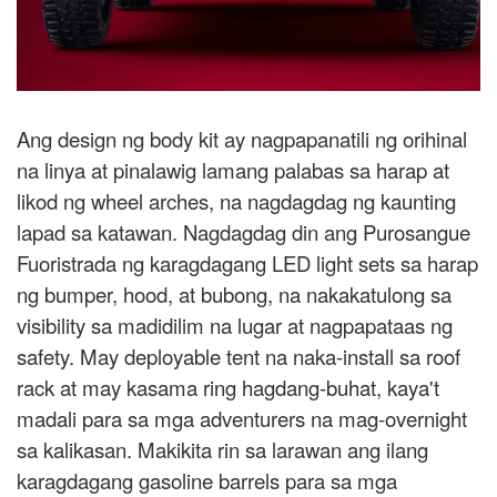
Ang design ng body kit ay nagpapanatili ng orihinal
na linya at pinalawig lamang palabas sa harap at
likod ng wheel arches, na nagdagdag ng kaunting
lapad sa katawan. Nagdagdag din ang Purosangue
Fuoristrada ng karagdagang LED light sets sa harap
ng bumper, hood, at bubong, na nakakatulong sa
visibility sa madidilim na lugar at nagpapataas ng
safety. May deployable tent na naka-install sa roof
rack at may kasama ring hagdang-buhat, kaya't
madali para sa mga adventurers na mag-overnight
sa kalikasan. Makikita rin sa larawan ang ilang
karagdagang gasoline barrels para sa mga