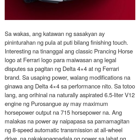
Sa wakas, ang katawan ng sasakyan ay
pininturahan ng pula at puti bilang finishing touch.
Interesting na tinanggal ang classic Prancing Horse
logo at Ferrari logo para maiwasan ang legal
disputes sa pagitan ng Delta 4×4 at ng Ferrari
brand. Sa usaping power, walang modifications na
ginawa ang Delta 4×4 sa performance nito. Sa totoo
lang, ang orihinal na naturally aspirated 6.5-liter V12
engine ng Purosangue ay may maximum
horsepower output na 715 horsepower na. Ang
malakas na power ay naipapasa sa pamamagitan
ng 8-speed automatic transmission at all-wheel
drive, na nakakapagpadala ng power sa lahat ng