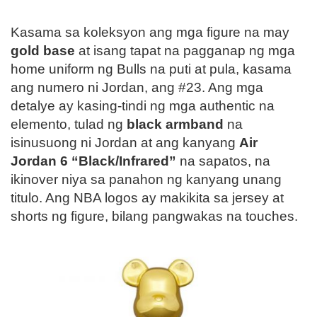
Kasama sa koleksyon ang mga figure na may
gold base
at isang tapat na pagganap ng mga
home uniform ng Bulls na puti at pula, kasama
ang numero ni Jordan, ang #23. Ang mga
detalye ay kasing-tindi ng mga authentic na
elemento, tulad ng
black armband
na
isinusuong ni Jordan at ang kanyang
Air
Jordan 6 “Black/Infrared”
na sapatos, na
ikinover niya sa panahon ng kanyang unang
titulo. Ang NBA logos ay makikita sa jersey at
shorts ng figure, bilang pangwakas na touches.