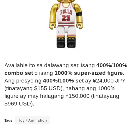
Available ito sa dalawang set: isang
400%/100%
combo set
o isang
1000% super-sized figure
.
Ang presyo ng
400%/100% set
ay ¥24,000 JPY
(tinatayang $155 USD), habang ang 1000%
figure ay may halagang ¥150,000 (tinatayang
$969 USD).
Tags:
Toy / Animation