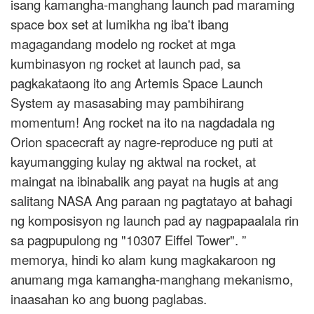
isang kamangha-manghang launch pad maraming
space box set at lumikha ng iba't ibang
magagandang modelo ng rocket at mga
kumbinasyon ng rocket at launch pad, sa
pagkakataong ito ang Artemis Space Launch
System ay masasabing may pambihirang
momentum! Ang rocket na ito na nagdadala ng
Orion spacecraft ay nagre-reproduce ng puti at
kayumangging kulay ng aktwal na rocket, at
maingat na ibinabalik ang payat na hugis at ang
salitang NASA Ang paraan ng pagtatayo at bahagi
ng komposisyon ng launch pad ay nagpapaalala rin
sa pagpupulong ng "10307 Eiffel Tower". ”
memorya, hindi ko alam kung magkakaroon ng
anumang mga kamangha-manghang mekanismo,
inaasahan ko ang buong paglabas.