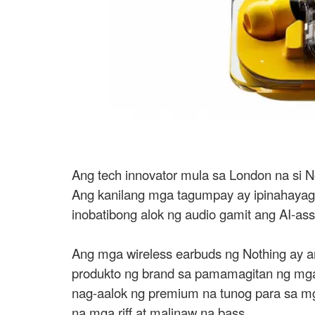
Ang tech innovator mula sa London na si N
Ang kanilang mga tagumpay ay ipinahayag
inobatibong alok ng audio gamit ang AI-ass
Ang mga wireless earbuds ng Nothing ay a
produkto ng brand sa pamamagitan ng mga 
nag-aalok ng premium na tunog para sa m
na mga riff at malinaw na bass.