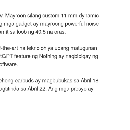
ilaw. Mayroon silang custom 11 mm dynamic
Ang mga gadget ay mayroong powerful noise
mit sa loob ng 40.5 na oras.
f-the-art na teknolohiya upang matugunan
tGPT feature ng Nothing ay nagbibigay ng
oftware.
arehong earbuds ay magbubukas sa Abril 18
gtitinda sa Abril 22. Ang mga presyo ay