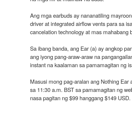
Ang mga earbuds ay nananatiling mayroong 
driver at integrated airflow vents para 
cancelation technology at mas mahabang bat
Sa ibang banda, ang Ear (a) ay angkop pa
ang iyong pang-araw-araw na pangangailan
instant na kaalaman sa pamamagitan ng isa
Masusi mong pag-aralan ang Nothing Ear at
sa 11:30 a.m. BST sa pamamagitan ng websi
nasa pagitan ng $99 hanggang $149 USD.