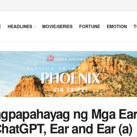
E
HEADLINES
MOVIE/SERIES
FORTUNE
EMOTION
T
agpapahayag ng Mga Ea
hatGPT, Ear and Ear (a)