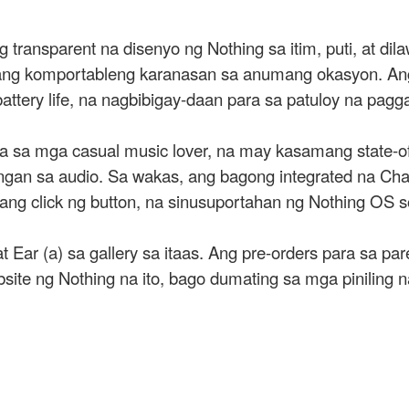
transparent na disenyo ng Nothing sa itim, puti, at d
sa isang komportableng karanasan sa anumang okasyon. 
tery life, na nagbibigay-daan para sa patuloy na pagga
ra sa mga casual music lover, na may kasamang state-o
gan sa audio. Sa wakas, ang bagong integrated na Cha
ng click ng button, na sinusuportahan ng Nothing OS s
 Ear (a) sa gallery sa itaas. Ang pre-orders para sa p
te ng Nothing na ito, bago dumating sa mga piniling na