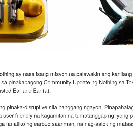
othing ay nasa isang misyon na palawakin ang kanilang
 sa pinakabagong Community Update ng Nothing sa Tok
isted Ear and Ear (a).
ng pinaka-disruptive nila hanggang ngayon. Pinapahala
user-friendly na kagamitan na tumatanggap ng iyong p
ga fanatiko ng earbud saanman, na nag-aalok ng mat