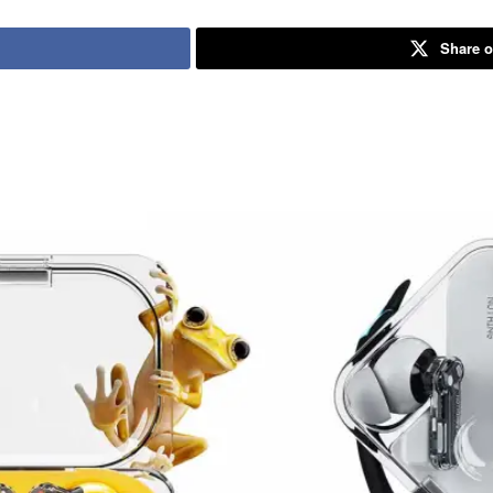
Share o