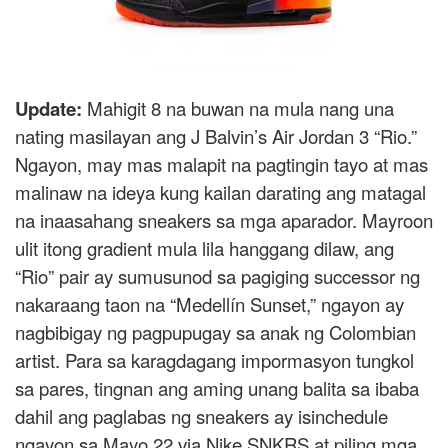
Update:
Mahigit 8 na buwan na mula nang una
nating masilayan ang J Balvin’s Air Jordan 3 “Rio.”
Ngayon, may mas malapit na pagtingin tayo at mas
malinaw na ideya kung kailan darating ang matagal
na inaasahang sneakers sa mga aparador. Mayroon
ulit itong gradient mula lila hanggang dilaw, ang
“Rio” pair ay sumusunod sa pagiging successor ng
nakaraang taon na “Medellín Sunset,” ngayon ay
nagbibigay ng pagpupugay sa anak ng Colombian
artist. Para sa karagdagang impormasyon tungkol
sa pares, tingnan ang aming unang balita sa ibaba
dahil ang paglabas ng sneakers ay isinchedule
ngayon sa Mayo 22 via Nike SNKRS at piling mga