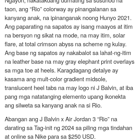
Ngayon, nakatakdang dumating sa susunod na
taon, ang “Rio” colorway ay pinangalanan sa
kanyang anak, na ipinanganak noong Hunyo 2021.
Ang paparating na sapatos ay isang maayos at itim
na bersyon ng sikat na mode, na may itim, solar
flare, at total crimson abyss na scheme ng kulay.
Ang base ng sapatos ay nakabalot sa lahat-ng-itim
na leather base na may gray elephant print overlays
sa mga toe at heels. Karagdagang detalye ay
kasama ang mult-color gradient midsole,
translucent heel tabs na may logo ni J Balvin, at iba
pang mga natatanging elemento upang ikonekta
ang silweta sa kanyang anak na si Rio.
Abangan ang J Balvin x Air Jordan 3 “Rio” na
darating sa Tag-init ng 2024 sa piling mga tindahan
at online sa Nike para sa $250 USD.