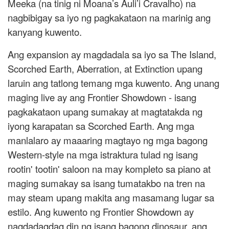
Meeka (na tinig ni Moana’s Auli’i Cravalho) na
nagbibigay sa iyo ng pagkakataon na marinig ang
kanyang kuwento.
Ang expansion ay magdadala sa iyo sa The Island,
Scorched Earth, Aberration, at Extinction upang
laruin ang tatlong temang mga kuwento. Ang unang
maging live ay ang Frontier Showdown - isang
pagkakataon upang sumakay at magtatakda ng
iyong karapatan sa Scorched Earth. Ang mga
manlalaro ay maaaring magtayo ng mga bagong
Western-style na mga istraktura tulad ng isang
rootin' tootin' saloon na may kompleto sa piano at
maging sumakay sa isang tumatakbo na tren na
may steam upang makita ang masamang lugar sa
estilo. Ang kuwento ng Frontier Showdown ay
nagdadagdag din ng isang bagong dinosaur, ang