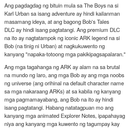
Ang pagdagdag ng bituin mula sa The Boys na si
Karl Urban sa isang adventure ay hindi kailanman
masamang ideya, at ang bagong Bob's Tales
DLC ay hindi isang pagtatangi. Ang premium DLC
na ito ay nagtatampok ng iconic ARK legend na si
Bob (na tinig ni Urban) at nagkukuwento ng
kanyang "napaka-totoong mga pakikipagsapalaran."
Ang mga tagahanga ng ARK ay alam na sa brutal
na mundo ng laro, ang mga Bob ay ang mga noobs
ng universe (ang orihinal na default character name
sa mga nakaraang ARKs) at sa kabila ng kanyang
mga pagmamayabang, ang Bob na ito ay hindi
isang pagtatangi. Habang natatagpuan mo ang
kanyang mga animated Explorer Notes, ipapahayag
niya ang kanyang mga kuwento ng tagumpay kay