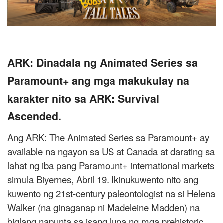
ARK: Dinadala ng Animated Series sa
Paramount+ ang mga makukulay na
karakter nito sa ARK: Survival
Ascended.
Ang ARK: The Animated Series sa Paramount+ ay
available na ngayon sa US at Canada at darating sa
lahat ng iba pang Paramount+ international markets
simula Biyernes, Abril 19. Ikinukuwento nito ang
kuwento ng 21st-century paleontologist na si Helena
Walker (na ginaganap ni Madeleine Madden) na
biglang napunta sa isang lupa ng mga prehistoric