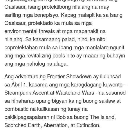
Oasisaur, isang protektibong nilalang na may
sariling mga benepisyo. Kapag malapit ka sa isang
Oasisaur, protektado ka mula sa mga
environmental threats at mga mapanakit na
nilalang. Sa kasamaang palad, hindi ka nito
poprotektahan mula sa ibang mga manlalaro ngunit
ang mga revitalizing pools nito ay maaaring buhayin
ang mga nahulog na alaga.
Ang adventure ng Frontier Showdown ay ilulunsad
sa Abril 1, kasama ang mga karagdagang kuwento -
Steampunk Ascent at Wasteland Wars - na susunod
sa hinaharap upang bigyan ka ng buong saklaw at
bombastic na kalikasan ng tunay na
pakikipagsapalaran ni Bob sa buong The Island,
Scorched Earth, Aberration, at Extinction.