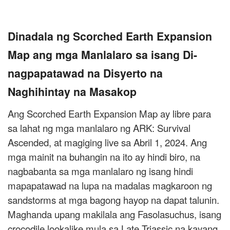
Dinadala ng Scorched Earth Expansion
Map ang mga Manlalaro sa isang Di-
nagpapatawad na Disyerto na
Naghihintay na Masakop
Ang Scorched Earth Expansion Map ay libre para
sa lahat ng mga manlalaro ng ARK: Survival
Ascended, at magiging live sa Abril 1, 2024. Ang
mga mainit na buhangin na ito ay hindi biro, na
nagbabanta sa mga manlalaro ng isang hindi
mapapatawad na lupa na madalas magkaroon ng
sandstorms at mga bagong hayop na dapat talunin.
Maghanda upang makilala ang Fasolasuchus, isang
crocodile lookalike mula sa Late Triassic na kayang