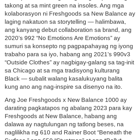
takong at sa mint green na insoles. Ang mga
kolaborasyon ni Freshgoods sa New Balance ay
laging nakatuon sa storytelling — halimbawa,
ang kanyang debut collaboration sa brand, ang
2020’s 992 “No Emotions Are Emotions” ay
sumuri sa konsepto ng pagpapahayag ng iyong
trabaho para sa iyo, habang ang 2021’s 990v3
“Outside Clothes” ay nagbigay-galang sa tag-init
sa Chicago at sa mga tradisyong kulturang
Black — subalit walang kasalukuyang balita
kung ano ang nag-inspire sa disenyo na ito.
Ang Joe Freshgoods x New Balance 1000 ay
darating pagkatapos ng abalang 2023 para kay
Freshgoods at New Balance, habang ang
dalawa ay nagtulungan ng tatlong beses, na
naglilikha ng 610 and Rainer Boot “Beneath the