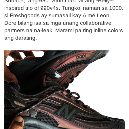
Surface,” ang 650 “Stuntman” at ang *Belly*-
inspired trio of 990v4s. Tungkol naman sa 1000,
si Freshgoods ay sumasali kay Aimé Leon
Dore bilang isa sa mga unang collaborative
partners na na-leak. Marami pa ring inline colors
ang darating.