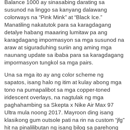
Balance 1000 ay sinasabing darating sa
susunod na linggo sa kanyang dalawang
colorways na “Pink Mink” at “Black Ice.”
Manatiling nakatutok para sa karagdagang
detalye habang maaaring lumitaw pa ang
karagdagang impormasyon sa mga susunod na
araw at siguraduhing suriin ang aming mga
naunang update sa ibaba para sa karagdagang
impormasyon tungkol sa mga pairs.
Una sa mga ito ay ang color scheme ng
sapatos, isang halo ng itim at kulay abong mga
tono na pumapalibot sa mga copper-toned
iridescent overlays, na nagtulak ng mga
paghahambing sa Skepta x Nike Air Max 97
Ultra mula noong 2017. Mayroon ding isang
klasikong gum outsole pati na rin na custom “jfg”
hit na pinalilibutan ng isang bilog sa parehong