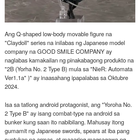
Ang Q-shaped low-body movable figure na
"Claydoll" series na inilabas ng Japanese model
company na GOOD SMILE COMPANY ay
naglabas kamakailan ng pinakabagong produkto na
"2B (Yorha No. 2 Type B) mula sa "NieR: Automata
Ver1.1a" )" ay inaasahang ipapalabas sa Oktubre
2024.
Isa sa tatlong android protagonist, ang "Yoroha No.
2 Type B" ay isang combat-type na android sa
bunker kung saan ito nabibilang. Mahusay itong
gumamit ng Japanese swords, spears at iba pang
suntukan na armas, at maaaring magsagawa ng