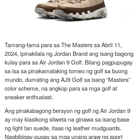
Tamang-tama para sa The Masters sa Abril 11,
2024, ipinakilala ng Jordan Brand ang isang bagong
kulay para sa Air Jordan 9 Golf. Bilang pagpupugay
sa isa sa pinakamalaking torneo ng golf sa buong
mundo, dumating ang AJ9 Golf sa isang “Masters”
color scheme, na angkop para sa mga golf at
sneaker enthusiast.
Ang pinakabagong bersyon ng golf ng Air Jordan 9
ay may klasikong silweta na ginawa sa isang base
ng light tan suede, itaas ng leather mudguards.
Nagbibigay-pugay sa mga unang araw ng sport