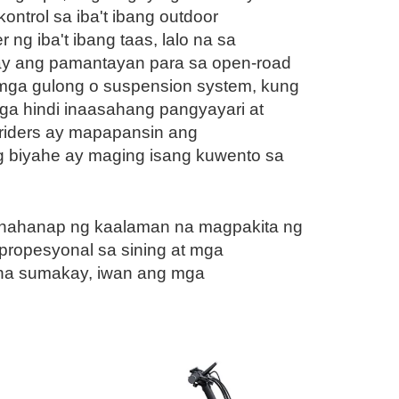
ontrol sa iba't ibang outdoor
ng iba't ibang taas, lalo na sa
way ang pamantayan para sa open-road
 mga gulong o suspension system, kung
ga hindi inaasahang pangyayari at
e riders ay mapapansin ang
ong biyahe ay maging isang kuwento sa
ghahanap ng kaalaman na magpakita ng
propesyonal sa sining at mga
e na sumakay, iwan ang mga