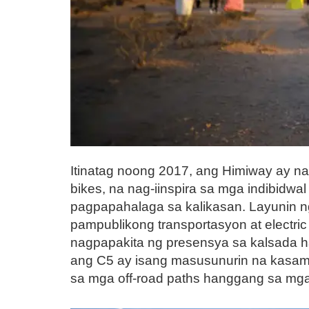
Itinatag noong 2017, ang Himiway ay na
bikes, na nag-iinspira sa mga indibidw
pagpapahalaga sa kalikasan. Layunin ng
pampublikong transportasyon at electric
nagpapakita ng presensya sa kalsada h
ang C5 ay isang masusunurin na kasama 
sa mga off-road paths hanggang sa mga 