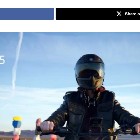
Share o