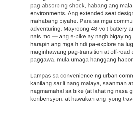
pag-absorb ng shock, habang ang malalak
environments. Ang extended seat design a
mahabang biyahe. Para sa mga commuter
adventuring. Mayroong 48-volt battery
nais mo — ang e-bike ay nagbibigay ng
harapin ang mga hindi pa-explore na lug
maginhawang pag-transition at off-road 
paggawa, mula umaga hanggang hapon
Lampas sa convenience ng urban commu
kanilang sarili nang malaya, saanman a
nagmamahal sa bike (at lahat ng nasa g
konbensyon, at hawakan ang iyong trave