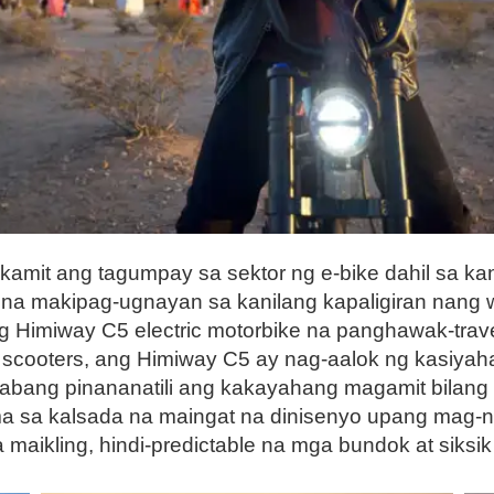
kamit ang tagumpay sa sektor ng e-bike dahil sa kan
al na makipag-ugnayan sa kanilang kapaligiran nan
 Himiway C5 electric motorbike na panghawak-travel
 scooters, ang Himiway C5 ay nag-aalok ng kasiyahan
abang pinananatili ang kakayahang magamit bilang 
sa kalsada na maingat na dinisenyo upang mag-navi
maikling, hindi-predictable na mga bundok at siksi