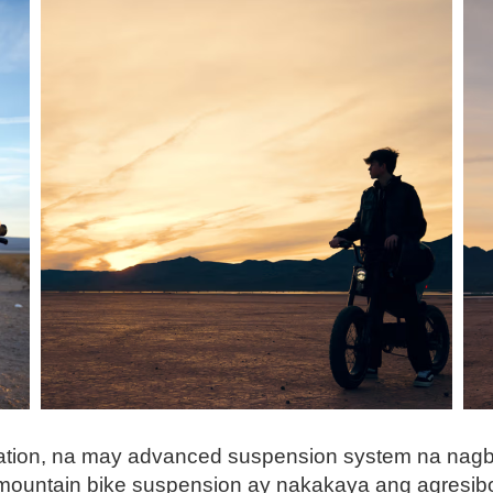
ation, na may advanced suspension system na nagb
ountain bike suspension ay nakakaya ang agresib