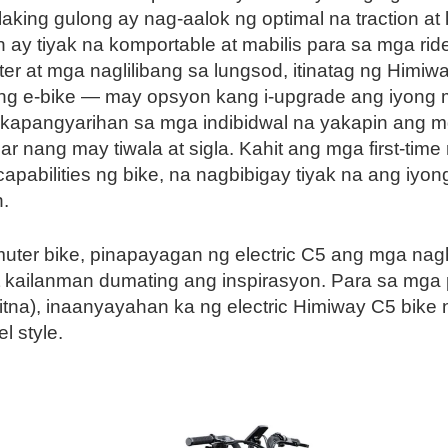
ing gulong ay nag-aalok ng optimal na traction at k
y tiyak na komportable at mabilis para sa mga rider 
 at mga naglilibang sa lungsod, itinatag ng Himi
 ang e-bike — may opsyon kang i-upgrade ang iyong
 kapangyarihan sa mga indibidwal na yakapin ang m
ar nang may tiwala at sigla. Kahit ang mga first-tim
capabilities ng bike, na nagbibigay tiyak na ang iy
.
ter bike, pinapayagan ng electric C5 ang mga na
t kailanman dumating ang inspirasyon. Para sa mga 
itna), inaanyayahan ka ng electric Himiway C5 bik
l style.