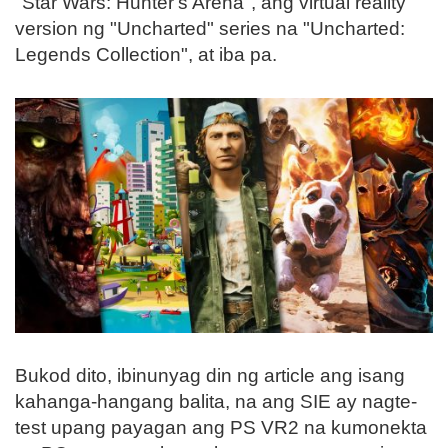
"Star Wars: Hunter's Arena", ang virtual reality
version ng "Uncharted" series na "Uncharted:
Legends Collection", at iba pa.
Bukod dito, ibinunyag din ng article ang isang
kahanga-hangang balita, na ang SIE ay nagte-
test upang payagan ang PS VR2 na kumonekta