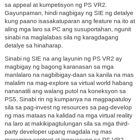
sa appeal at kumpetisyon ng PS VR2.
Gayunpaman, hindi nagbigay ng SIE ng detalye
kung paano isasakatuparan ang feature na ito at
aling mga laro sa PC ang susuportahan, ngunit
sinabi na maglalabas sila ng karagdagang
detalye sa hinaharap.
Sinabi ng SIE na ang layunin ng PS VR2 ay
magbigay ng bagong karanasan sa mga
manlalaro na nagbibigay-daan sa kanila na mas
malalim na mag-explore sa virtual world habang
nananatili ang walang putol na koneksyon sa
PS5. Sinabi rin ng kumpanya na magpapatuloy
sila sa pag-invest ng resources sa pag-develop
ng mas mataas na kalidad na mga virtual reality
na laro at makikipagtulungan sila sa mga third-
party developer upang magdala ng mas
maraming content at innovasyon sa PS VR2.