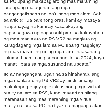
sa PC upang makapaglaro ng mas maraming
laro upang matugunan ang mga
pangangailangan ng iba't ibang manlalaro. Sabi
sa article: "Sa parehong oras, kami ay masaya
na ipahayag na kami ay kasalukuyang
nagsasagawa ng pagsusulit para sa kakayahan
ng mga manlalaro ng PS VR2 na maglaro ng
karagdagang mga laro sa PC upang magbigay
ng mas maraming uri ng mga laro. Inaasahang
ilulunsad namin ang suportang ito sa 2024, kaya
manatili para sa mga susunod na update."
Ito ay nangangahulugan na sa hinaharap, ang
mga manlalaro ng PS VR2 ay hindi lamang
makakapag-enjoy ng eksklusibong mga virtual
reality na laro sa PS5, kundi maaari rin nilang
maranasan ang mas maraming mga virtual
reality na laro sa PC, na tiyak na magpapalakas