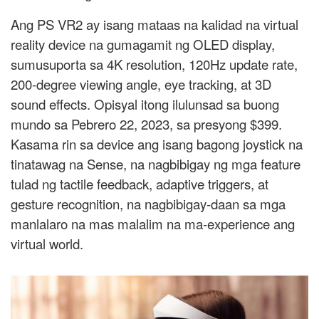
Ang PS VR2 ay isang mataas na kalidad na virtual
reality device na gumagamit ng OLED display,
sumusuporta sa 4K resolution, 120Hz update rate,
200-degree viewing angle, eye tracking, at 3D
sound effects. Opisyal itong ilulunsad sa buong
mundo sa Pebrero 22, 2023, sa presyong $399.
Kasama rin sa device ang isang bagong joystick na
tinatawag na Sense, na nagbibigay ng mga feature
tulad ng tactile feedback, adaptive triggers, at
gesture recognition, na nagbibigay-daan sa mga
manlalaro na mas malalim na ma-experience ang
virtual world.