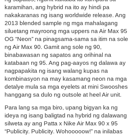
karamihan, ang hybrid na ito ay hindi pa
nakakaranas ng isang worldwide release. Ang
2013 blended sample ng mga mahalagang
siluetang mayroong mga uppers na Air Max 95
OG “Neon” na pinagsama-sama sa itim na sole
ng Air Max 90. Gamit ang sole ng 90,
binabawasan ng sapatos ang orihinal na
katabaan ng 95. Ang pag-aayos ng dalawa ay
nagpapakita ng isang walang kupas na
kombinasyon na may kasamang neon na mga
detalye mula sa mga eyelets at mini Swooshes
hanggang sa dulo ng outsole at heel Air unit.
Para lang sa mga biro, upang bigyan ka ng
ideya ng isang baligtad na hybrid ng dalawang
silweta ay ang Patta x Nike Air Max 90 x 95
“Publicity. Publicity. Wohooooow!” na inilabas