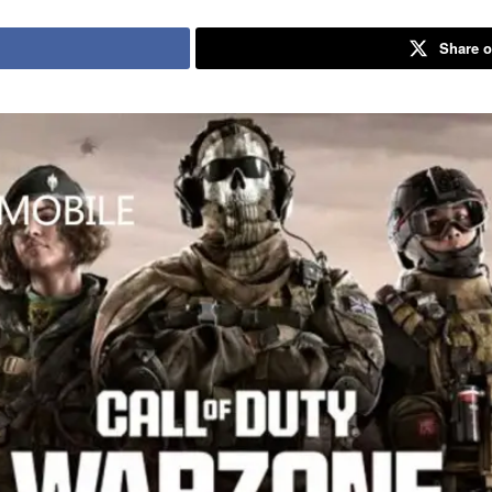
Share o