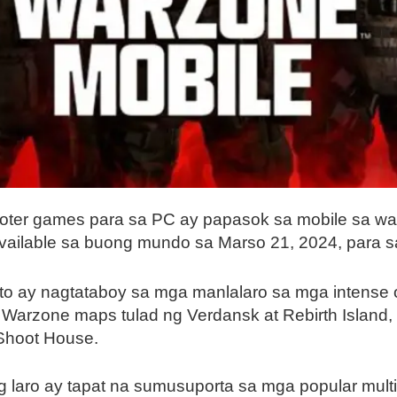
hooter games para sa PC ay papasok sa mobile sa wa
ailable sa buong mundo sa Marso 21, 2024, para sa
a ito ay nagtataboy sa mga manlalaro sa mga inten
ic Warzone maps tulad ng Verdansk at Rebirth Island
 Shoot House.
 laro ay tapat na sumusuporta sa mga popular mult