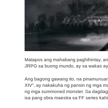
Matapos ang mahabang paghihintay, a
JRPG sa buong mundo, ay sa wakas ay o
Ang bagong gawang ito, na pinamunuan n
XIV", ay nakakuha ng pansin ng mga man
ng mga summoned monster. Sa dagdag na
isa pang obra maestra sa FF series kahit