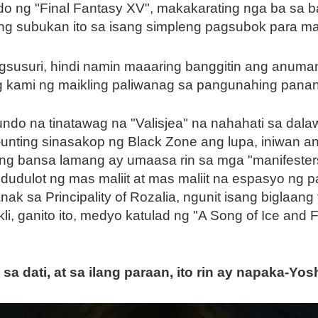
 ng "Final Fantasy XV", makakarating nga ba sa 
ing subukan ito sa isang simpleng pagsubok para 
susuri, hindi namin maaaring banggitin ang anuman
ng kami ng maikling paliwanag sa pangunahing pan
do na tinatawag na "Valisjea" na nahahati sa dalaw
ti-unting sinasakop ng Black Zone ang lupa, iniwan
limang bansa lamang ay umaasa rin sa mga "manifes
gdudulot ng mas maliit at mas maliit na espasyo n
nak sa Principality of Rozalia, ngunit isang biglaa
, ganito ito, medyo katulad ng "A Song of Ice and F
a dati, at sa ilang paraan, ito rin ay napaka-Yos