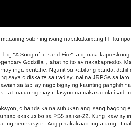
maaaring sabihing isang napakakaibang FF kumpar
d ng "A Song of Ice and Fire", ang nakakapreskong
endary Godzilla", lahat ng ito ay nakakapresko. M
 may mga bentahe. Ngunit sa kabilang banda, dahil 
 saya o diskarte sa tradisyunal na JRPGs sa laro na
wain sa tabi ay nagbibigay ng kaunting panghihina
ase at maaaring may relasyon na nakakapolarisadon
aksyon, o handa ka na subukan ang isang bagong e
 ilulunsad eksklusibo sa PS5 sa ika-22. Kung ikaw ay
aang henerasyon. Ang pinakakaabang-abang at nak