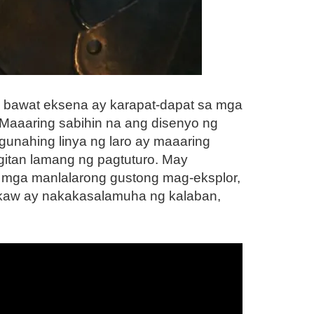
ng bawat eksena ay karapat-dapat sa mga
Maaaring sabihin na ang disenyo ng
gunahing linya ng laro ay maaaring
gitan lamang ng pagtuturo. May
a mga manlalarong gustong mag-eksplor,
ikaw ay nakakasalamuha ng kalaban,