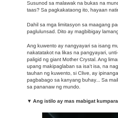
Susunod sa malawak na bukas na mundo
taas? Sa pagkakataong ito, hayaan nat
Dahil sa mga limitasyon sa maagang pag
paglulunsad. Dito ay magbibigay lama
Ang kuwento ay nangyayari sa isang mun
nakatatakot na likas na pangyayari, un
paligid ng giant Mother Crystal. Ang 
upang makipaglaban sa isa't isa, na na
tauhan ng kuwento, si Clive, ay ipinanga
pagbabago sa kanyang buhay... Sa maikli
sa pananaw ng mundo.
▼ Ang istilo ay mas mabigat kumpara s