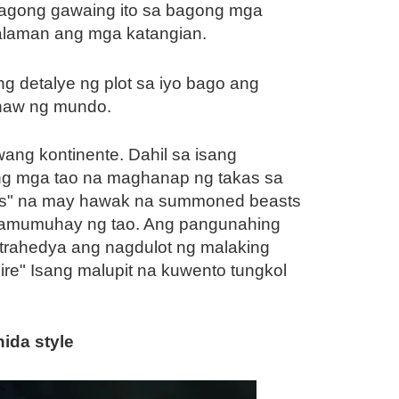
bagong gawaing ito sa bagong mga
malaman ang mga katangian.
g detalye ng plot sa iyo bago ang
anaw ng mundo.
ang kontinente. Dahil sa isang
 ang mga tao na maghanap ng takas sa
ters" na may hawak na summoned beasts
g pamumuhay ng tao. Ang pangunahing
ng trahedya ang nagdulot ng malaking
ire" Isang malupit na kuwento tungkol
hida style