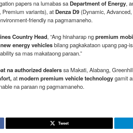
ogation papers na lumabas sa
Department of Energy
, a
 Premium variants), at
Denza D9
(Dynamic, Advanced, P
environment-friendly na pagmamaneho.
ines Country Head
, “Ang hinaharap ng
premium mobil
g
new energy vehicles
bilang pagkakataon upang pag-is
ability sa mas makataong paraan.”
at na authorized dealers
sa Makati, Alabang, Greenhil
fort,
at
modern premium vehicle technology
gamit a
ainable na paraan ng pagmamaneho.
Tweet