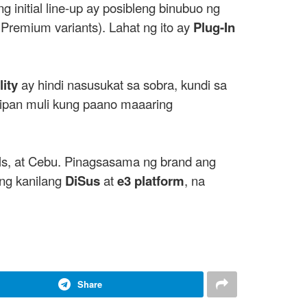
ng initial line-up ay posibleng binubuo ng
remium variants). Lahat ng ito ay
Plug-In
ity
ay hindi nasusukat sa sobra, kundi sa
ipan muli kung paano maaaring
ls, at Cebu. Pinagsasama ng brand ang
ng kanilang
DiSus
at
e3 platform
, na
Share