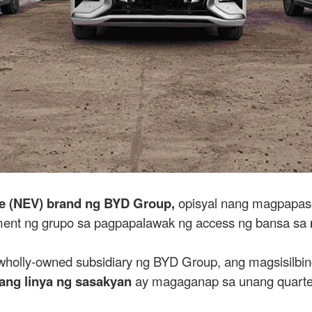
e (NEV) brand ng BYD Group,
opisyal nang magpapas
ment ng grupo sa pagpapalawak ng access ng bansa sa
 wholly-owned subsidiary ng BYD Group, ang magsisilbing
ang linya ng sasakyan
ay magaganap sa unang quarte