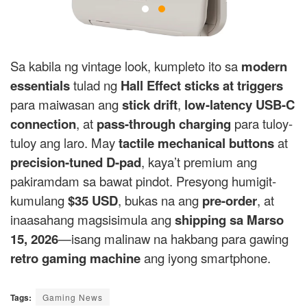
Sa kabila ng vintage look, kumpleto ito sa
modern
essentials
tulad ng
Hall Effect sticks at triggers
para maiwasan ang
stick drift
,
low-latency USB-C
connection
, at
pass-through charging
para tuloy-
tuloy ang laro. May
tactile mechanical buttons
at
precision-tuned D-pad
, kaya’t premium ang
pakiramdam sa bawat pindot. Presyong humigit-
kumulang
$35 USD
, bukas na ang
pre-order
, at
inaasahang magsisimula ang
shipping sa Marso
15, 2026
—isang malinaw na hakbang para gawing
retro gaming machine
ang iyong smartphone.
Tags:
Gaming News