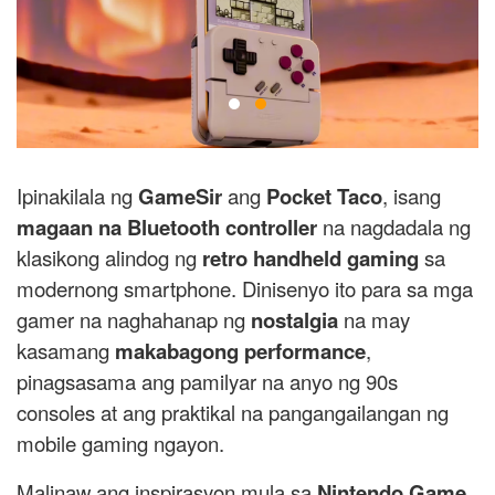
Ipinakilala ng
GameSir
ang
Pocket Taco
, isang
magaan na Bluetooth controller
na nagdadala ng
klasikong alindog ng
retro handheld gaming
sa
modernong smartphone. Dinisenyo ito para sa mga
gamer na naghahanap ng
nostalgia
na may
kasamang
makabagong performance
,
pinagsasama ang pamilyar na anyo ng 90s
consoles at ang praktikal na pangangailangan ng
mobile gaming ngayon.
Malinaw ang inspirasyon mula sa
Nintendo Game