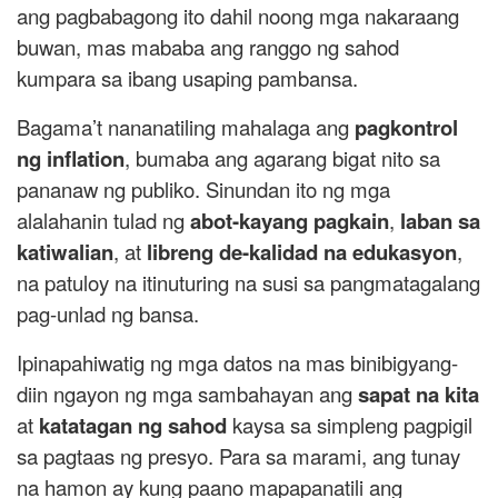
ang pagbabagong ito dahil noong mga nakaraang
buwan, mas mababa ang ranggo ng sahod
kumpara sa ibang usaping pambansa.
Bagama’t nananatiling mahalaga ang
pagkontrol
ng inflation
, bumaba ang agarang bigat nito sa
pananaw ng publiko. Sinundan ito ng mga
alalahanin tulad ng
abot-kayang pagkain
,
laban sa
katiwalian
, at
libreng de-kalidad na edukasyon
,
na patuloy na itinuturing na susi sa pangmatagalang
pag-unlad ng bansa.
Ipinapahiwatig ng mga datos na mas binibigyang-
diin ngayon ng mga sambahayan ang
sapat na kita
at
katatagan ng sahod
kaysa sa simpleng pagpigil
sa pagtaas ng presyo. Para sa marami, ang tunay
na hamon ay kung paano mapapanatili ang