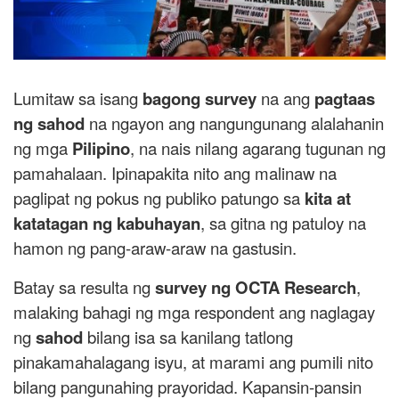
Lumitaw sa isang
bagong survey
na ang
pagtaas
ng sahod
na ngayon ang nangungunang alalahanin
ng mga
Pilipino
, na nais nilang agarang tugunan ng
pamahalaan. Ipinapakita nito ang malinaw na
paglipat ng pokus ng publiko patungo sa
kita at
katatagan ng kabuhayan
, sa gitna ng patuloy na
hamon ng pang-araw-araw na gastusin.
Batay sa resulta ng
survey ng OCTA Research
,
malaking bahagi ng mga respondent ang naglagay
ng
sahod
bilang isa sa kanilang tatlong
pinakamahalagang isyu, at marami ang pumili nito
bilang pangunahing prayoridad. Kapansin-pansin