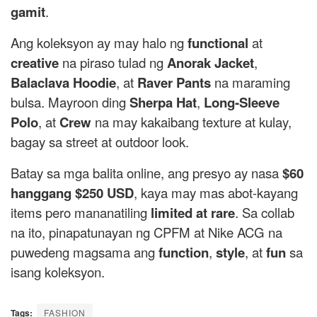
gamit
.
Ang koleksyon ay may halo ng
functional
at
creative
na piraso tulad ng
Anorak Jacket
,
Balaclava Hoodie
, at
Raver Pants
na maraming
bulsa. Mayroon ding
Sherpa Hat
,
Long-Sleeve
Polo
, at
Crew
na may kakaibang texture at kulay,
bagay sa street at outdoor look.
Batay sa mga balita online, ang presyo ay nasa
$60
hanggang $250 USD
, kaya may mas abot-kayang
items pero mananatiling
limited at rare
. Sa collab
na ito, pinapatunayan ng CPFM at Nike ACG na
puwedeng magsama ang
function
,
style
, at
fun
sa
isang koleksyon.
Tags:
FASHION