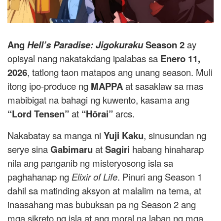
Ang
Hell’s Paradise: Jigokuraku
Season 2
ay
opisyal nang nakatakdang ipalabas sa
Enero 11,
2026
, tatlong taon matapos ang unang season. Muli
itong ipo-produce ng
MAPPA
at sasaklaw sa mas
mabibigat na bahagi ng kuwento, kasama ang
“Lord Tensen”
at
“Hōrai”
arcs.
Nakabatay sa manga ni
Yuji Kaku
, sinusundan ng
serye sina
Gabimaru
at
Sagiri
habang hinaharap
nila ang panganib ng misteryosong isla sa
paghahanap ng
Elixir of Life
. Pinuri ang Season 1
dahil sa matinding aksyon at malalim na tema, at
inaasahang mas bubuksan pa ng Season 2 ang
mga sikreto ng isla at ang moral na laban ng mga