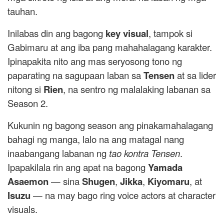
tauhan.
Inilabas din ang bagong
key visual
, tampok si
Gabimaru at ang iba pang mahahalagang karakter.
Ipinapakita nito ang mas seryosong tono ng
paparating na sagupaan laban sa
Tensen
at sa lider
nitong si
Rien
, na sentro ng malalaking labanan sa
Season 2.
Kukunin ng bagong season ang pinakamahalagang
bahagi ng manga, lalo na ang matagal nang
inaabangang labanan ng
tao kontra Tensen
.
Ipapakilala rin ang apat na bagong
Yamada
Asaemon
— sina
Shugen
,
Jikka
,
Kiyomaru
, at
Isuzu
— na may bago ring voice actors at character
visuals.