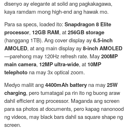
disenyo ay elegante at solid ang pagkakagawa,
kaya ramdam mong high-end ang hawak mo.
Para sa specs, loaded ito:
Snapdragon 8 Elite
processor
,
12GB RAM
, at
256GB storage
(hanggang 1TB). Ang cover display ay
6.5-inch
AMOLED
, at ang main display ay
8-inch AMOLED
—parehong may 120Hz refresh rate. May
200MP
main camera
,
12MP ultra-wide
, at
10MP
telephoto
na may 3x optical zoom.
Medyo maliit ang
4400mAh battery
na may
25W
charging
, pero tumatagal pa rin ito ng buong araw
dahil efficient ang processor. Maganda ang screen
para sa photos at documents, pero kapag nanonood
ng videos, may black bars dahil sa square shape ng
screen.