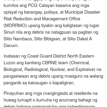
kumilos ang PCG Calayan kasama ang mga
opisyal ng barangay, pulisya, at Municipal Disaster
Risk Reduction and Management Office
(MDRRMO) upang tiyakin ang kaligtasan ng lugar.
Sinuri nila ang debris na natagpuan sa pagitan ng
Sitio Nambaca, Sitio Bibigsan, at Sitio Dakel A
Danum.
Inatasan ng Coast Guard District North Eastern
Luzon ang kanilang CBRNE team (Chemical,
Biological, Radiological, Nuclear, and Explosive) na
pangasiwaan ang debris upang masiguro na walang
panganib sa kalusugan o kapaligiran.
Pinayuhan ang mga mangingisda at residente na
huwag lumapit o kumuha ng anumang bahagi ng
debris habang nagpapatuloy ang imbestigasyon.