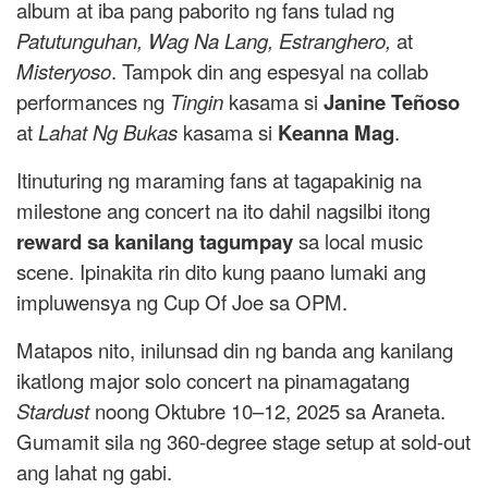
album at iba pang paborito ng fans tulad ng
Patutunguhan, Wag Na Lang, Estranghero,
at
Misteryoso
. Tampok din ang espesyal na collab
performances ng
Tingin
kasama si
Janine Teñoso
at
Lahat Ng Bukas
kasama si
Keanna Mag
.
Itinuturing ng maraming fans at tagapakinig na
milestone ang concert na ito dahil nagsilbi itong
reward sa kanilang tagumpay
sa local music
scene. Ipinakita rin dito kung paano lumaki ang
impluwensya ng Cup Of Joe sa OPM.
Matapos nito, inilunsad din ng banda ang kanilang
ikatlong major solo concert na pinamagatang
Stardust
noong Oktubre 10–12, 2025 sa Araneta.
Gumamit sila ng 360-degree stage setup at sold-out
ang lahat ng gabi.