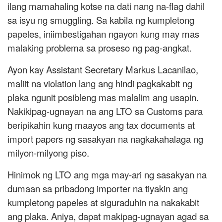
ilang mamahaling kotse na dati nang na-flag dahil
sa isyu ng smuggling. Sa kabila ng kumpletong
papeles, iniimbestigahan ngayon kung may mas
malaking problema sa proseso ng pag-angkat.
Ayon kay Assistant Secretary Markus Lacanilao,
maliit na violation lang ang hindi pagkakabit ng
plaka ngunit posibleng mas malalim ang usapin.
Nakikipag-ugnayan na ang LTO sa Customs para
beripikahin kung maayos ang tax documents at
import papers ng sasakyan na nagkakahalaga ng
milyon-milyong piso.
Hinimok ng LTO ang mga may-ari ng sasakyan na
dumaan sa pribadong importer na tiyakin ang
kumpletong papeles at siguraduhin na nakakabit
ang plaka. Aniya, dapat makipag-ugnayan agad sa