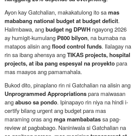
Ayon kay Gatchalian, makakatulong ito sa
mas
mababang national budget at budget deficit
.
Halimbawa, ang
budget ng DPWH
ngayong 2026
ay humigit-kumulang
₱800 bilyon
, na bumaba na
matapos alisin ang
flood control funds
. Ilalagay na
rin sa ibang ahensya ang
TIKAS projects, hospital
projects, at iba pang espesyal na proyekto
para
mas maayos ang pamamahala.
Bukod dito, pinaplano rin ni Gatchalian na alisin ang
Unprogrammed Appropriations
para maiwasan
ang
abuso sa pondo
. Ipinapayo rin niya na hindi i-
certify bilang urgent ang budget para mas
maraming oras ang
mga mambabatas
sa pag-
review at pagbabago. Naniniwala si Gatchalian na