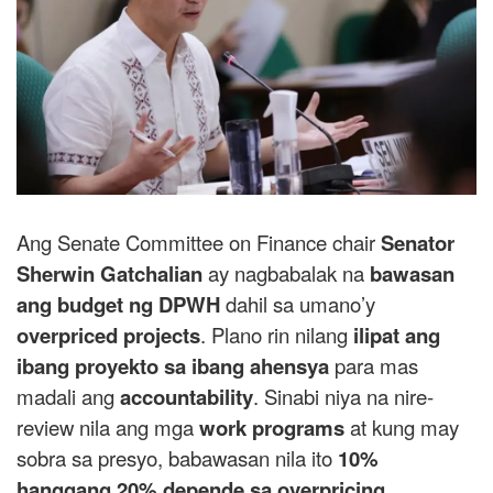
Ang Senate Committee on Finance chair
Senator
Sherwin Gatchalian
ay nagbabalak na
bawasan
ang budget ng DPWH
dahil sa umano’y
overpriced projects
. Plano rin nilang
ilipat ang
ibang proyekto sa ibang ahensya
para mas
madali ang
accountability
. Sinabi niya na nire-
review nila ang mga
work programs
at kung may
sobra sa presyo, babawasan nila ito
10%
hanggang 20% depende sa overpricing
.