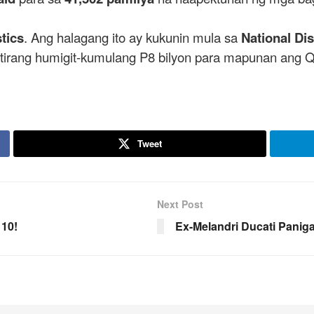
stics
. Ang halagang ito ay kukunin mula sa
National Di
titirang humigit-kumulang P8 bilyon para mapunan ang
Tweet
Next Post
 10!
Ex-Melandri Ducati Panig