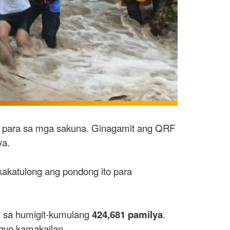
para sa mga sakuna. Ginagamit ang QRF
ya.
katulong ang pondong ito para
g sa humigit-kumulang
424,681 pamilya
.
gyo kamakailan.