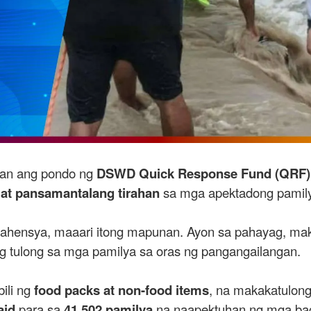
nan ang pondo ng
DSWD Quick Response Fund (QRF)
 at pansamantalang tirahan
sa mga apektadong pamil
hensya, maaari itong mapunan. Ayon sa pahayag, maka
 tulong sa mga pamilya sa oras ng pangangailangan.
ili ng
food packs at non-food items
, na makakatulon
aid
para sa
41,502 pamilya
na naapektuhan ng mga ba