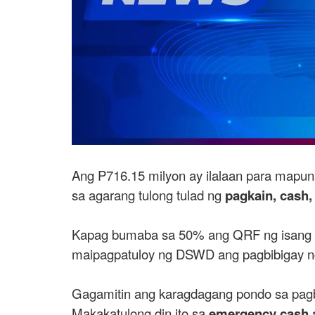
Ang P716.15 milyon ay ilalaan para mapu
sa agarang tulong tulad ng
pagkain, cash,
Kapag bumaba sa 50% ang QRF ng isang a
maipagpatuloy ng DSWD ang pagbibigay ng
Gagamitin ang karagdagang pondo sa pagb
Makakatulong din ito sa
emergency cash 