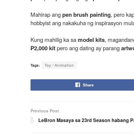
Mahirap ang
pen brush painting
, pero ka
hobbyist ang nakakuha ng inspirasyon mula 
Kung mahilig ka sa
model kits
, magandang
₱2,000 kit
pero ang dating ay parang
artw
Tags:
Toy / Animation
Share
Previous Post
LeBron Masaya sa 23rd Season habang Pa