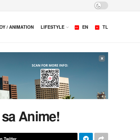
OY / ANIMATION
LIFESTYLE
EN
TL
×
 sa Anime!
n Twitter