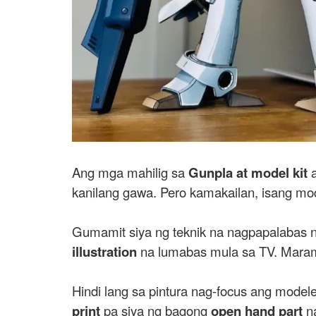
Ang mga mahilig sa
Gunpla at model kit
a
kanilang gawa. Pero kamakailan, isang mo
Gumamit siya ng teknik na nagpapalabas 
illustration
na lumabas mula sa TV. Maramin
Hindi lang sa pintura nag-focus ang modele
print
pa siya ng bagong
open hand part
na