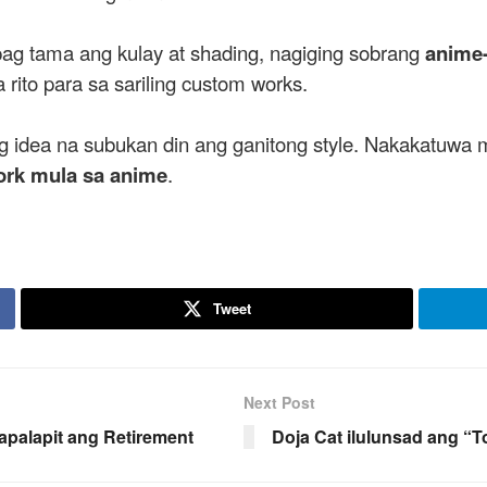
pag tama ang kulay at shading, nagiging sobrang
anime-
rito para sa sariling custom works.
 idea na subukan din ang ganitong style. Nakakatuwa m
ork mula sa anime
.
Tweet
Next Post
palapit ang Retirement
Doja Cat ilulunsad ang “T