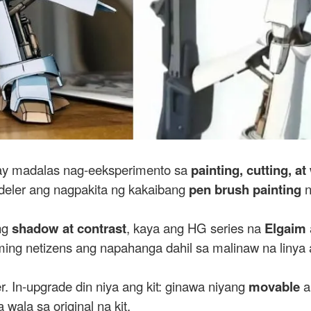
y madalas nag-eeksperimento sa
painting, cutting, a
deler ang nagpakita ng kakaibang
pen brush painting
n
ng
shadow at contrast
, kaya ang HG series na
Elgaim
g netizens ang napahanga dahil sa malinaw na linya at
r. In-upgrade din niya ang kit: ginawa niyang
movable
a
 wala sa original na kit.