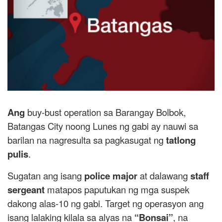
Ang
buy-bust operation sa Barangay Bolbok,
Batangas City noong Lunes ng gabi ay nauwi sa
barilan na nagresulta sa pagkasugat ng
tatlong
pulis
.
Sugatan ang isang
police major
at dalawang
staff
sergeant
matapos paputukan ng mga suspek
dakong alas-10 ng gabi. Target ng operasyon ang
isang lalaking kilala sa alyas na
“Bonsai”
, na