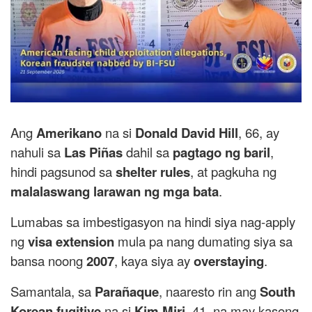
Ang
Amerikano
na si
Donald David Hill
, 66, ay
nahuli sa
Las Piñas
dahil sa
pagtago ng baril
,
hindi pagsunod sa
shelter rules
, at pagkuha ng
malalaswang larawan ng mga bata
.
Lumabas sa imbestigasyon na hindi siya nag-apply
ng
visa extension
mula pa nang dumating siya sa
bansa noong
2007
, kaya siya ay
overstaying
.
Samantala, sa
Parañaque
, naaresto rin ang
South
Korean fugitive
na si
Kim Miri
, 41, na may kasong