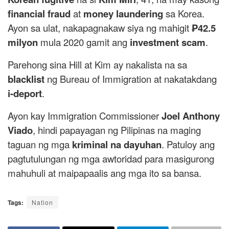
financial fraud
at
money laundering
sa Korea.
Ayon sa ulat, nakapagnakaw siya ng mahigit
₱42.5
milyon
mula 2020 gamit ang
investment scam
.
Parehong sina Hill at Kim ay nakalista na sa
blacklist
ng Bureau of Immigration at nakatakdang
i-deport
.
Ayon kay Immigration Commissioner
Joel Anthony
Viado
, hindi papayagan ng Pilipinas na maging
taguan ng mga
kriminal na dayuhan
. Patuloy ang
pagtutulungan ng mga awtoridad para masigurong
mahuhuli at maipapaalis ang mga ito sa bansa.
Tags:
Nation