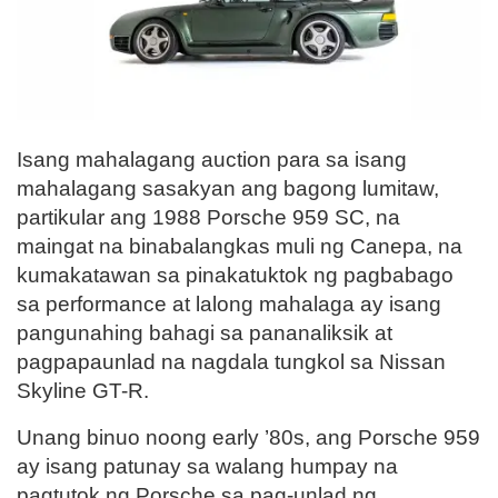
Isang mahalagang auction para sa isang
mahalagang sasakyan ang bagong lumitaw,
partikular ang 1988 Porsche 959 SC, na
maingat na binabalangkas muli ng Canepa, na
kumakatawan sa pinakatuktok ng pagbabago
sa performance at lalong mahalaga ay isang
pangunahing bahagi sa pananaliksik at
pagpapaunlad na nagdala tungkol sa Nissan
Skyline GT-R.
Unang binuo noong early ’80s, ang Porsche 959
ay isang patunay sa walang humpay na
pagtutok ng Porsche sa pag-unlad ng