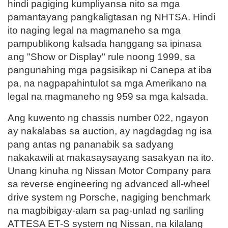
hindi pagiging kumpliyansa nito sa mga
pamantayang pangkaligtasan ng NHTSA. Hindi
ito naging legal na magmaneho sa mga
pampublikong kalsada hanggang sa ipinasa
ang "Show or Display" rule noong 1999, sa
pangunahing mga pagsisikap ni Canepa at iba
pa, na nagpapahintulot sa mga Amerikano na
legal na magmaneho ng 959 sa mga kalsada.
Ang kuwento ng chassis number 022, ngayon
ay nakalabas sa auction, ay nagdagdag ng isa
pang antas ng pananabik sa sadyang
nakakawili at makasaysayang sasakyan na ito.
Unang kinuha ng Nissan Motor Company para
sa reverse engineering ng advanced all-wheel
drive system ng Porsche, nagiging benchmark
na magbibigay-alam sa pag-unlad ng sariling
ATTESA ET-S system ng Nissan, na kilalang