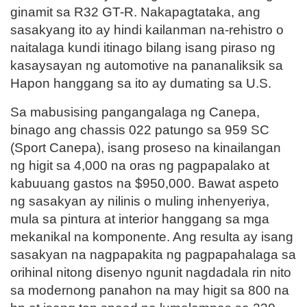
ginamit sa R32 GT-R. Nakapagtataka, ang
sasakyang ito ay hindi kailanman na-rehistro o
naitalaga kundi itinago bilang isang piraso ng
kasaysayan ng automotive na pananaliksik sa
Hapon hanggang sa ito ay dumating sa U.S.
Sa mabusising pangangalaga ng Canepa,
binago ang chassis 022 patungo sa 959 SC
(Sport Canepa), isang proseso na kinailangan
ng higit sa 4,000 na oras ng pagpapalako at
kabuuang gastos na $950,000. Bawat aspeto
ng sasakyan ay nilinis o muling inhenyeriya,
mula sa pintura at interior hanggang sa mga
mekanikal na komponente. Ang resulta ay isang
sasakyan na nagpapakita ng pagpapahalaga sa
orihinal nitong disenyo ngunit nagdadala rin nito
sa modernong panahon na may higit sa 800 na