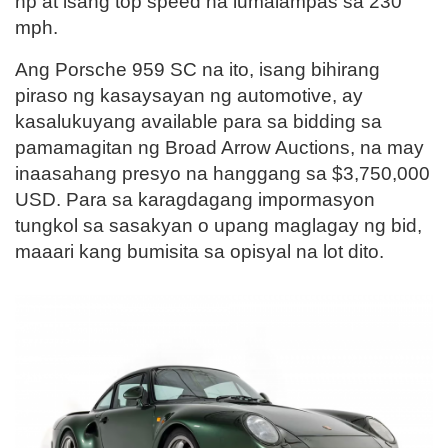
hp at isang top speed na lumalampas sa 230
mph.
Ang Porsche 959 SC na ito, isang bihirang
piraso ng kasaysayan ng automotive, ay
kasalukuyang available para sa bidding sa
pamamagitan ng Broad Arrow Auctions, na may
inaasahang presyo na hanggang sa $3,750,000
USD. Para sa karagdagang impormasyon
tungkol sa sasakyan o upang maglagay ng bid,
maaari kang bumisita sa opisyal na lot dito.