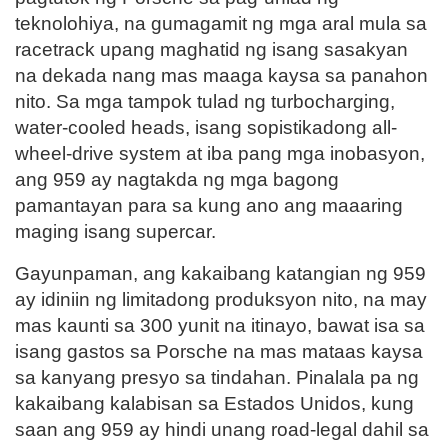
teknolohiya, na gumagamit ng mga aral mula sa
racetrack upang maghatid ng isang sasakyan
na dekada nang mas maaga kaysa sa panahon
nito. Sa mga tampok tulad ng turbocharging,
water-cooled heads, isang sopistikadong all-
wheel-drive system at iba pang mga inobasyon,
ang 959 ay nagtakda ng mga bagong
pamantayan para sa kung ano ang maaaring
maging isang supercar.
Gayunpaman, ang kakaibang katangian ng 959
ay idiniin ng limitadong produksyon nito, na may
mas kaunti sa 300 yunit na itinayo, bawat isa sa
isang gastos sa Porsche na mas mataas kaysa
sa kanyang presyo sa tindahan. Pinalala pa ng
kakaibang kalabisan sa Estados Unidos, kung
saan ang 959 ay hindi unang road-legal dahil sa