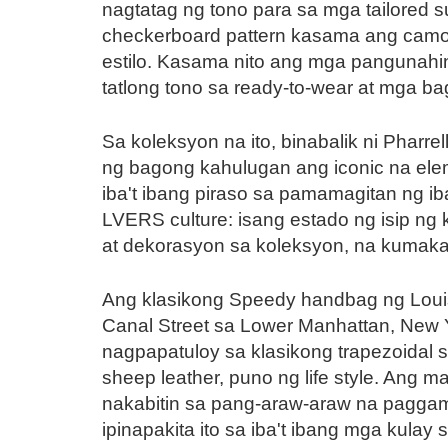
nagtatag ng tono para sa mga tailored 
checkerboard pattern kasama ang camo
estilo. Kasama nito ang mga pangunahing
tatlong tono sa ready-to-wear at mga ba
Sa koleksyon na ito, binabalik ni Pharr
ng bagong kahulugan ang iconic na elem
iba't ibang piraso sa pamamagitan ng ib
LVERS culture: isang estado ng isip ng k
at dekorasyon sa koleksyon, na kumakat
Ang klasikong Speedy handbag ng Louis V
Canal Street sa Lower Manhattan, New Y
nagpapatuloy sa klasikong trapezoidal s
sheep leather, puno ng life style. Ang 
nakabitin sa pang-araw-araw na paggamit
ipinapakita ito sa iba't ibang mga kula