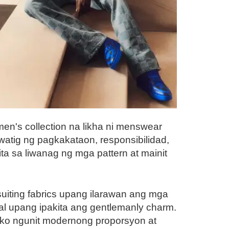
en's collection na likha ni menswear
iwatig ng pagkakataon, responsibilidad,
 sa liwanag ng mga pattern at mainit
uiting fabrics upang ilarawan ang mga
al upang ipakita ang gentlemanly charm.
asiko ngunit modernong proporsyon at