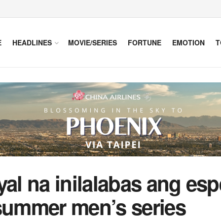
E
HEADLINES
MOVIE/SERIES
FORTUNE
EMOTION
T
yal na inilalabas ang es
 summer men’s series