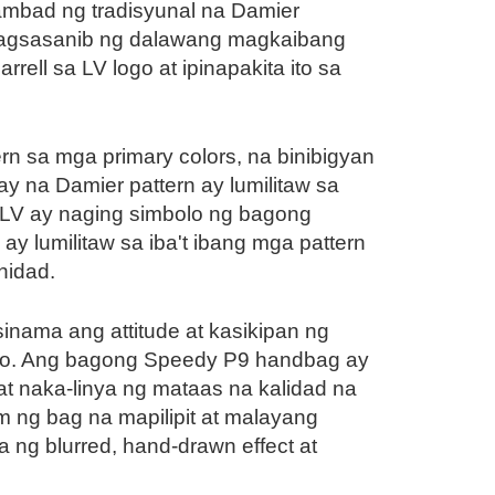
tambad ng tradisyunal na Damier
 pagsasanib ng dalawang magkaibang
ell sa LV logo at ipinapakita ito sa
rn sa mga primary colors, na binibigyan
y na Damier pattern ay lumilitaw sa
g LV ay naging simbolo ng bagong
ay lumilitaw sa iba't ibang mga pattern
nidad.
sinama ang attitude at kasikipan ng
 tao. Ang bagong Speedy P9 handbag ay
at naka-linya ng mataas na kalidad na
im ng bag na mapilipit at malayang
 ng blurred, hand-drawn effect at