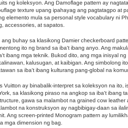
suits ng koleksyon. Ang Damoflage pattern ay nagta
uflage texture upang ipahayag ang pagtatagpo at
 elemento mula sa personal style vocabulary ni Pharr
g, accessories, at sapatos.
ell ang buhay sa klasikong Damier checkerboard patte
entong ito ng brand sa iba't ibang anyo. Ang makula
a't ibang mga teknik. Bukod dito, ang mga inisyal n
alinawan, kalusugan, at kaibigan. Ang simbolong ito 
awan sa iba't ibang kulturang pang-global na komu
uitton ay binabalik-interpret sa koleksyon na ito, i
ork, sa klasikong piraso na angkop sa iba't ibang
tructure, gawa sa malambot na grained cow leather 
malambot na konstruksyon ay nagbibigay-daan sa ilal
. Ang screen-printed Monogram pattern ay lumilikha
y sa mga dimension ng bag.