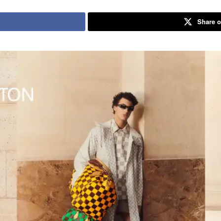
Share o