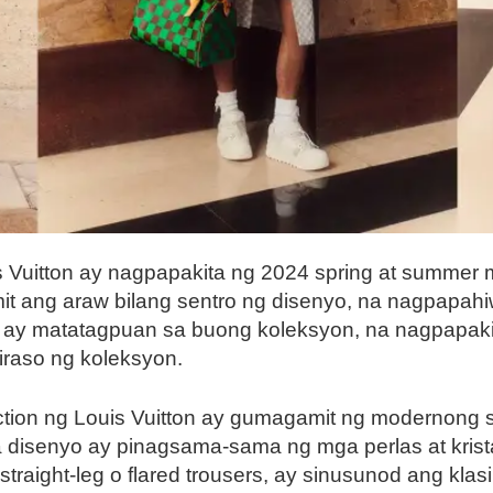
s Vuitton ay nagpapakita ng 2024 spring at summer m
namit ang araw bilang sentro ng disenyo, na nagpapah
 ay matatagpuan sa buong koleksyon, na nagpapakita
iraso ng koleksyon.
tion ng Louis Vuitton ay gumagamit ng modernong s
a disenyo ay pinagsama-sama ng mga perlas at krist
 straight-leg o flared trousers, ay sinusunod ang kl