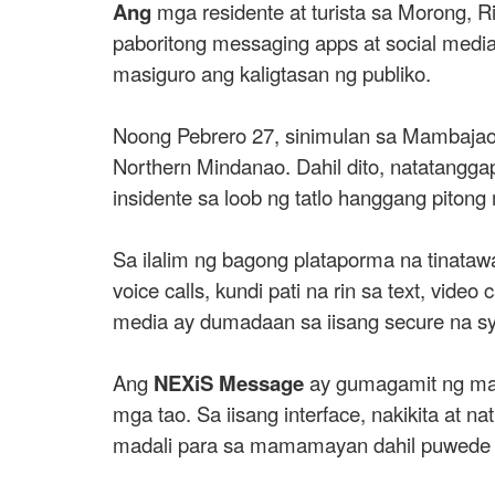
Ang
mga residente at turista sa Morong, 
paboritong messaging apps at social medi
masiguro ang kaligtasan ng publiko.
Noong Pebrero 27, sinimulan sa Mambajao 
Northern Mindanao. Dahil dito, natatangga
insidente sa loob ng tatlo hanggang pitong
Sa ilalim ng bagong plataporma na tinata
voice calls, kundi pati na rin sa text, vid
media ay dumadaan sa iisang secure na s
Ang
NEXiS Message
ay gumagamit ng mati
mga tao. Sa iisang interface, nakikita at 
madali para sa mamamayan dahil puwede na