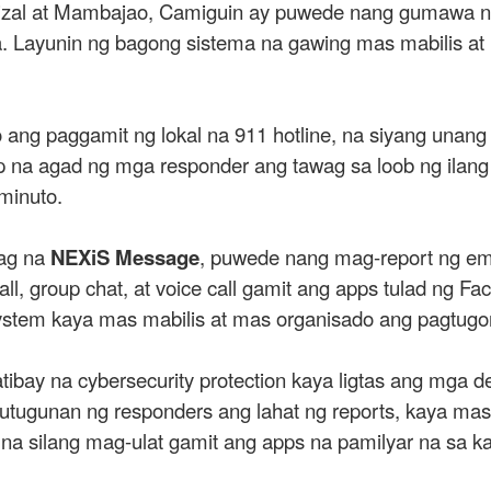
Rizal at Mambajao, Camiguin ay puwede nang gumawa n
a. Layunin ng bagong sistema na gawing mas mabilis a
ang paggamit ng lokal na 911 hotline, na siyang unan
p na agad ng mga responder ang tawag sa loob ng ilang 
 minuto.
wag na
NEXiS Message
, puwede nang mag-report ng em
eo call, group chat, at voice call gamit ang apps tulad n
ystem kaya mas mabilis at mas organisado ang pagtugo
bay na cybersecurity protection kaya ligtas ang mga det
natutugunan ng responders ang lahat ng reports, kaya ma
 silang mag-ulat gamit ang apps na pamilyar na sa ka