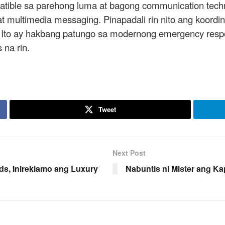
atible sa parehong luma at bagong communication tec
t multimedia messaging. Pinapadali rin nito ang koordi
Ito ay hakbang patungo sa modernong emergency respon
 na rin.
Tweet
Next Post
s, Inireklamo ang Luxury
Nabuntis ni Mister ang K