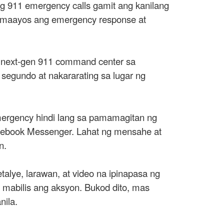
g 911 emergency calls gamit ang kanilang
t maayos ang emergency response at
g next-gen 911 command center sa
segundo at nakararating sa lugar ng
ergency hindi lang sa pamamagitan ng
g Facebook Messenger. Lahat ng mensahe at
n.
alye, larawan, at video na ipinapasa ng
s mabilis ang aksyon. Bukod dito, mas
nila.