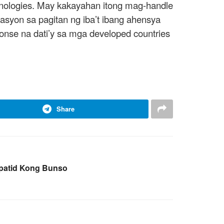
hnologies. May kakayahan itong mag-handle
nasyon sa pagitan ng iba’t ibang ahensya
se na dati’y sa mga developed countries
Share
apatid Kong Bunso