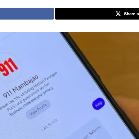
Share o