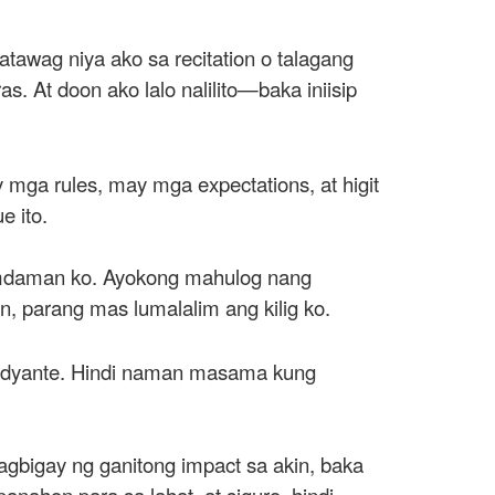
atawag niya ako sa recitation o talagang
. At doon ako lalo nalilito—baka iniisip
 mga rules, may mga expectations, at higit
e ito.
raramdaman ko. Ayokong mahulog nang
n, parang mas lumalalim ang kilig ko.
studyante. Hindi naman masama kung
agbigay ng ganitong impact sa akin, baka
nahon para sa lahat, at siguro, hindi