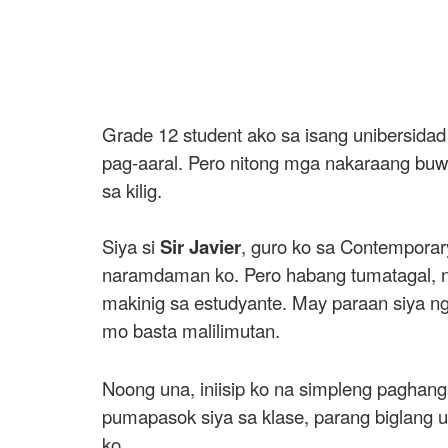
Grade 12 student ako sa isang unibersidad 
pag-aaral. Pero nitong mga nakaraang buwan
sa kilig.
Siya si
Sir Javier
, guro ko sa Contemporar
naramdaman ko. Pero habang tumatagal, na
makinig sa estudyante. May paraan siya ng p
mo basta malilimutan.
Noong una, iniisip ko na simpleng paghan
pumapasok siya sa klase, parang biglang u
ko.