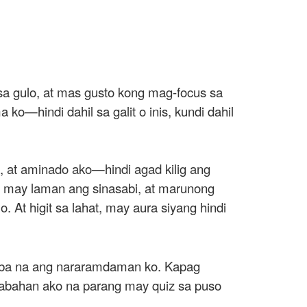
 sa gulo, at mas gusto kong mag-focus sa
o—hindi dahil sa galit o inis, kundi dahil
, at aminado ako—hindi agad kilig ang
g may laman ang sinasabi, at marunong
. At higit sa lahat, may aura siyang hindi
, iba na ang nararamdaman ko. Kapag
akabahan ako na parang may quiz sa puso