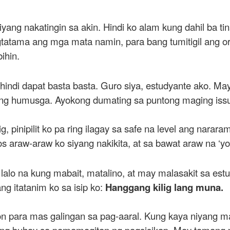
ng nakatingin sa akin. Hindi ko alam kung dahil ba tin
tatama ang mga mata namin, para bang tumitigil ang oras
ihin.
hindi dapat basta basta. Guro siya, estudyante ako. May
eng humusga. Ayokong dumating sa puntong maging issu
ig, pinipilit ko pa ring ilagay sa safe na level ang na
s araw-araw ko siyang nakikita, at sa bawat araw na ‘yo
 lalo na kung mabait, matalino, at may malasakit sa e
g itatanim ko sa isip ko:
Hanggang kilig lang muna.
yon para mas galingan sa pag-aaral. Kung kaya niyang m
kong buhay sa pamamagitan ng pagsisikap. May tamang pa