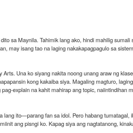
dito sa Maynila. Tahimik lang ako, hindi mahilig sumali
, may isang tao na laging nakakapagpagulo sa sistema k
y Arts. Una ko siyang nakita noong unang araw ng klase
papansin kong kakaiba siya. Magaling magturo, lagin
ag-explain na kahit mahirap ang topic, naiintindihan mo
ga lang ito—parang fan sa idol. Pero habang tumatagal
miinit ang pisngi ko. Kapag siya ang nagtatanong, kin