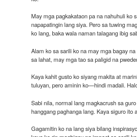
May mga pagkakataon pa na nahuhuli ko siya
napapatingin lang siya. Pero sa tuwing mag
ko lang, baka wala naman talagang ibig sab
Alam ko sa sarili ko na may mga bagay na 
sa lahat, may mga tao sa paligid na pwed
Kaya kahit gusto ko siyang makita at marin
tuluyan, pero aminin ko—hindi madali. Halo
Sabi nila, normal lang magkacrush sa guro
hanggang paghanga lang. Kaya siguro ito an
Gagamitin ko na lang siya bilang inspiras
kaya ko rin magbigay ng impact sa sarili 