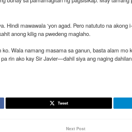
siya. Hindi mawawala ‘yon agad. Pero natututo na akong i
ahit anong kilig na pwedeng maglaho.
 ko. Wala namang masama sa ganun, basta alam mo ku
at pa rin ako kay Sir Javier—dahil siya ang naging dahi
Tweet
Next Post