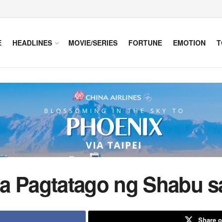
E
HEADLINES
MOVIE/SERIES
FORTUNE
EMOTION
T
a Pagtatago ng Shabu sa
Share o