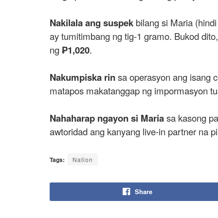
Nakilala ang suspek
bilang si Maria (hin
ay tumitimbang ng tig-1 gramo. Bukod dito
ng
₱1,020
.
Nakumpiska rin
sa operasyon ang isang ce
matapos makatanggap ng impormasyon tung
Nahaharap ngayon si Maria
sa kasong pa
awtoridad ang kanyang live-in partner na 
Tags:
Nation
Share