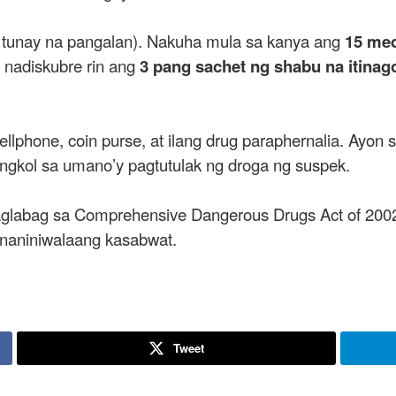
di tunay na pangalan). Nakuha mula sa kanya ang
15 med
, nadiskubre rin ang
3 pang sachet ng shabu na itinago
llphone, coin purse, at ilang drug paraphernalia. Ayon 
kol sa umano’y pagtutulak ng droga ng suspek.
glabag sa Comprehensive Dangerous Drugs Act of 2002.
pinaniniwalaang kasabwat.
Tweet