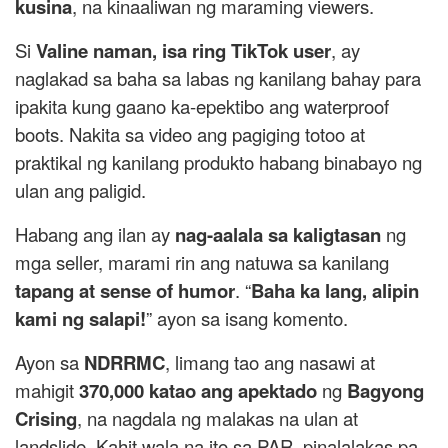
kusina
, na kinaaliwan ng maraming viewers.
Si
Valine naman, isa ring TikTok user
, ay
naglakad sa baha sa labas ng kanilang bahay para
ipakita kung gaano ka-epektibo ang waterproof
boots. Nakita sa video ang pagiging totoo at
praktikal ng kanilang produkto habang binabayo ng
ulan ang paligid.
Habang ang ilan ay
nag-aalala sa kaligtasan
ng
mga seller, marami rin ang natuwa sa kanilang
tapang at sense of humor
. “
Baha ka lang, alipin
kami ng salapi!
” ayon sa isang komento.
Ayon sa
NDRRMC
, limang tao ang nasawi at
mahigit
370,000 katao ang apektado
ng
Bagyong
Crising
, na nagdala ng malakas na ulan at
landslide. Kahit wala na ito sa PAR, pinalalakas pa