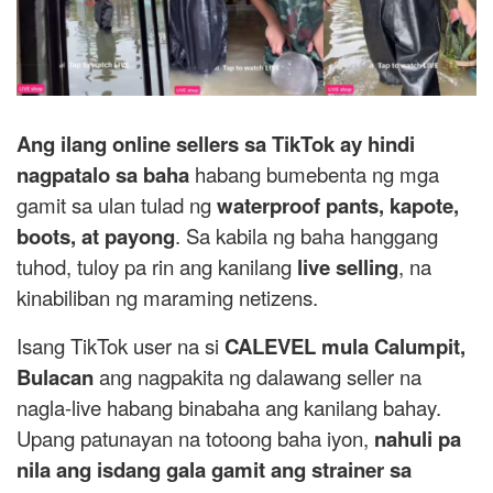
Ang ilang online sellers sa TikTok ay hindi
nagpatalo sa baha
habang bumebenta ng mga
gamit sa ulan tulad ng
waterproof pants, kapote,
boots, at payong
. Sa kabila ng baha hanggang
tuhod, tuloy pa rin ang kanilang
live selling
, na
kinabiliban ng maraming netizens.
Isang TikTok user na si
CALEVEL mula Calumpit,
Bulacan
ang nagpakita ng dalawang seller na
nagla-live habang binabaha ang kanilang bahay.
Upang patunayan na totoong baha iyon,
nahuli pa
nila ang isdang gala gamit ang strainer sa