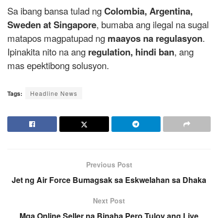
Sa ibang bansa tulad ng
Colombia, Argentina,
Sweden at Singapore
, bumaba ang ilegal na sugal
matapos magpatupad ng
maayos na regulasyon
.
Ipinakita nito na ang
regulation, hindi ban
, ang
mas epektibong solusyon.
Tags:
Headline News
Previous Post
Jet ng Air Force Bumagsak sa Eskwelahan sa Dhaka
Next Post
Mga Online Seller na Binaha Pero Tuloy ang Live