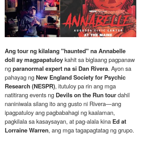
Ang tour ng kilalang "haunted" na Annabelle
doll ay magpapatuloy
kahit sa biglaang pagpanaw
ng
paranormal expert na si Dan Rivera
. Ayon sa
pahayag ng
New England Society for Psychic
Research (NESPR)
, itutuloy pa rin ang mga
natitirang events ng
Devils on the Run tour
dahil
naniniwala silang ito ang gusto ni Rivera—ang
ipagpatuloy ang pagbabahagi ng kaalaman,
pagkilala sa kasaysayan, at pag-alala kina
Ed at
Lorraine Warren
, ang mga tagapagtatag ng grupo.