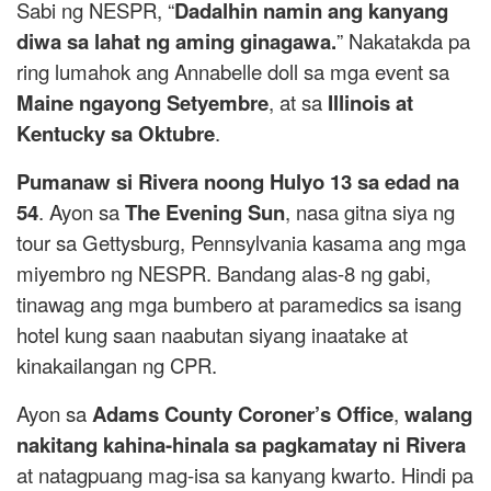
Sabi ng NESPR, “
Dadalhin namin ang kanyang
diwa sa lahat ng aming ginagawa.
” Nakatakda pa
ring lumahok ang Annabelle doll sa mga event sa
Maine ngayong Setyembre
, at sa
Illinois at
Kentucky sa Oktubre
.
Pumanaw si Rivera noong Hulyo 13 sa edad na
54
. Ayon sa
The Evening Sun
, nasa gitna siya ng
tour sa Gettysburg, Pennsylvania kasama ang mga
miyembro ng NESPR. Bandang alas-8 ng gabi,
tinawag ang mga bumbero at paramedics sa isang
hotel kung saan naabutan siyang inaatake at
kinakailangan ng CPR.
Ayon sa
Adams County Coroner’s Office
,
walang
nakitang kahina-hinala sa pagkamatay ni Rivera
at natagpuang mag-isa sa kanyang kwarto. Hindi pa