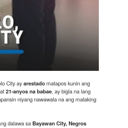
lo City ay
arestado
matapos kunin ang
at
21-anyos na babae
, ay bigla na lang
 napansin niyang nawawala na ang malaking
ang dalawa sa
Bayawan City, Negros