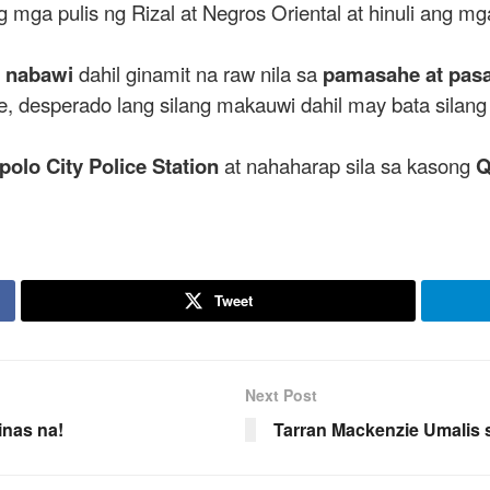
 mga pulis ng Rizal at Negros Oriental at hinuli ang m
g nabawi
dahil ginamit na raw nila sa
pamasahe at pas
, desperado lang silang makauwi dahil may bata silang 
polo City Police Station
at nahaharap sila sa kasong
Q
Tweet
Next Post
inas na!
Tarran Mackenzie Umalis