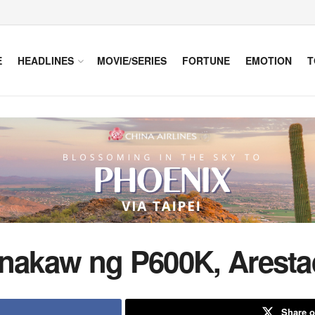
E
HEADLINES
MOVIE/SERIES
FORTUNE
EMOTION
T
gnakaw ng P600K, Arest
Share o