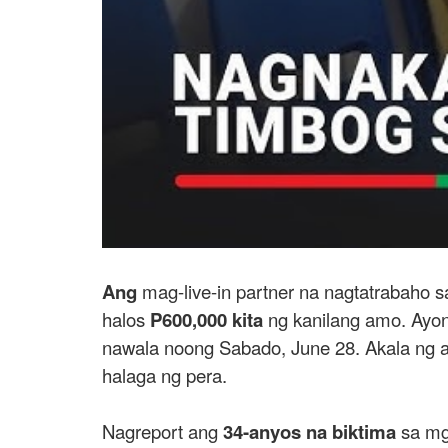
Ang
mag-live-in partner na nagtatrabaho 
halos
P600,000 kita
ng kanilang amo. Ayon
nawala noong Sabado, June 28. Akala ng am
halaga ng pera.
Nagreport ang
34-anyos na biktima
sa mg