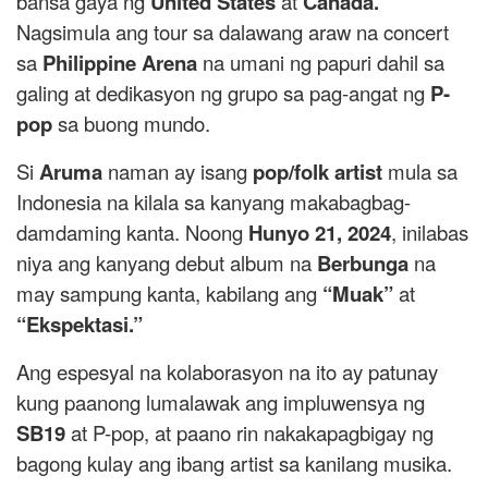
bansa gaya ng
United States
at
Canada.
Nagsimula ang tour sa dalawang araw na concert
sa
Philippine Arena
na umani ng papuri dahil sa
galing at dedikasyon ng grupo sa pag-angat ng
P-
pop
sa buong mundo.
Si
Aruma
naman ay isang
pop/folk artist
mula sa
Indonesia na kilala sa kanyang makabagbag-
damdaming kanta. Noong
Hunyo 21, 2024
, inilabas
niya ang kanyang debut album na
Berbunga
na
may sampung kanta, kabilang ang
“Muak”
at
“Ekspektasi.”
Ang espesyal na kolaborasyon na ito ay patunay
kung paanong lumalawak ang impluwensya ng
SB19
at P-pop, at paano rin nakakapagbigay ng
bagong kulay ang ibang artist sa kanilang musika.