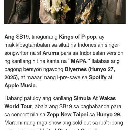
Ang
SB19, tinaguriang
Kings of P-pop
, ay
makikipagtambalan sa sikat na Indonesian singer-
songwriter na si
Aruma
para sa Indonesian version
ng kanilang hit na kanta na
“MAPA.”
Ilalabas ang
bagong bersyon ngayong
Biyernes (Hunyo 27,
2025),
at maaari nang i-pre-save sa
Spotify
at
Apple Music.
Habang patuloy ang kanilang
Simula At Wakas
World Tour
, abala ang SB19 sa paghahanda para
sa concert nila sa
Zepp New Taipei
sa
Hunyo 29.
Marami nang mga show ang sold out sa iba’t ibang