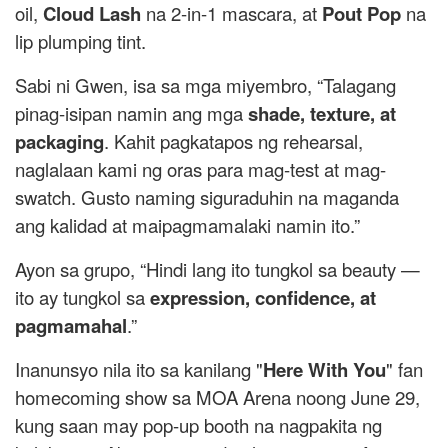
oil,
Cloud Lash
na 2-in-1 mascara, at
Pout Pop
na
lip plumping tint.
Sabi ni Gwen, isa sa mga miyembro, “Talagang
pinag-isipan namin ang mga
shade, texture, at
packaging
. Kahit pagkatapos ng rehearsal,
naglalaan kami ng oras para mag-test at mag-
swatch. Gusto naming siguraduhin na maganda
ang kalidad at maipagmamalaki namin ito.”
Ayon sa grupo, “Hindi lang ito tungkol sa beauty —
ito ay tungkol sa
expression, confidence, at
pagmamahal
.”
Inanunsyo nila ito sa kanilang "
Here With You
" fan
homecoming show sa MOA Arena noong June 29,
kung saan may pop-up booth na nagpakita ng