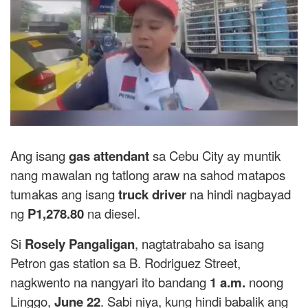
Ang isang
gas attendant
sa Cebu City ay muntik
nang mawalan ng tatlong araw na sahod matapos
tumakas ang isang
truck driver
na hindi nagbayad
ng
P1,278.80
na diesel.
Si
Rosely Pangaligan
, nagtatrabaho sa isang
Petron gas station sa B. Rodriguez Street,
nagkwento na nangyari ito bandang
1 a.m.
noong
Linggo,
June 22
. Sabi niya, kung hindi babalik ang