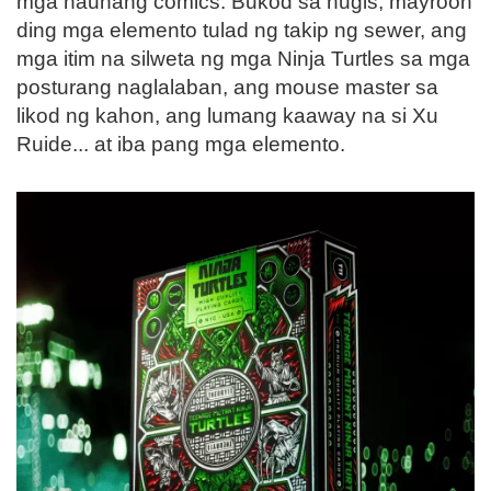
mga naunang comics. Bukod sa hugis, mayroon
ding mga elemento tulad ng takip ng sewer, ang
mga itim na silweta ng mga Ninja Turtles sa mga
posturang naglalaban, ang mouse master sa
likod ng kahon, ang lumang kaaway na si Xu
Ruide... at iba pang mga elemento.