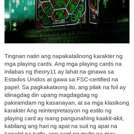
Tingnan natin ang napakatalinong karakter ng
mga playing cards. Ang mga playing cards na
inilabas ng theory11 ay lahat na ginawa sa
Estados Unidos at gawa sa FSC-certified na
papel. Sa pagkakataong ito, ang pilak na foil ay
idinagdag din upang magdagdag ng
pakiramdam ng kasanayan, at sa mga klasikong
karakter Ang reinterpretasyon ng estilo ng
playing card ay isang pangunahing kaakit-akit,
kabilang ang hari ng apat na suit ng apat na
kapatid na turtle, ang card ng multo na may