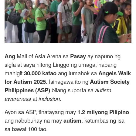
Ang
Mall of Asia Arena sa
Pasay
ay napuno ng
sigla at saya nitong Linggo ng umaga, habang
mahigit
30,000 katao
ang lumahok sa
Angels Walk
for Autism 2025
. Isinagawa ito ng
Autism Society
Philippines (ASP)
bilang suporta sa
autism
awareness
at
inclusion
.
Ayon sa ASP, tinatayang may
1.2 milyong Pilipino
ang nabubuhay na may
autism
, katumbas ng isa
sa bawat 100 tao.