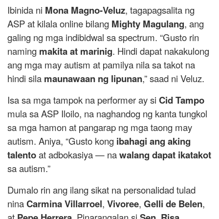
Ibinida ni
Mona Magno-Veluz
, tagapagsalita ng
ASP at kilala online bilang
Mighty Magulang
, ang
galing ng mga indibidwal sa spectrum. “Gusto rin
naming
makita at marinig
. Hindi dapat nakakulong
ang mga may autism at pamilya nila sa takot na
hindi sila
maunawaan ng lipunan
,” saad ni Veluz.
Isa sa mga tampok na performer ay si
Cid Tampo
mula sa ASP Iloilo, na naghandog ng kanta tungkol
sa mga hamon at pangarap ng mga taong may
autism. Aniya, “Gusto kong
ibahagi ang aking
talento
at adbokasiya — na
walang dapat ikatakot
sa autism.”
Dumalo rin ang ilang sikat na personalidad tulad
nina
Carmina Villarroel
,
Vivoree
,
Gelli de Belen
,
at
Pepe Herrera
. Pinarangalan si
Sen. Risa