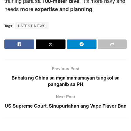
training para sa
100-meter dive
. It’s more risky and
needs
more expertise and planning
.
Tags:
LATEST NEWS
Previous Post
Babala ng China sa mga mamamayan tungkol sa
panganib sa PH
Next Post
US Supreme Court, Sinupurtahan ang Vape Flavor Ban