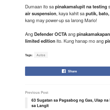
Dumaan ito sa
pinakamalupit na testing
air suspension
, kaya kahit sa
putik, bato,
kang may power-up sa larong Mario!
Ang
Defender OCTA
ang
pinakamakapang
limited edition
ito. Kung hanap mo ang
pi
Tags:
Autos
Share
Previous Post
63 Sugatan sa Pagsabog ng Gas, Ulap na
sa Langit