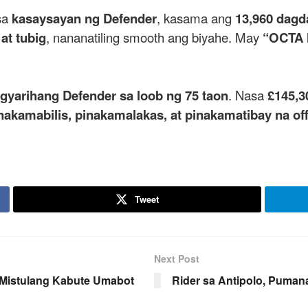
sa
kasaysayan ng Defender
, kasama ang
13,960 dagd
 at tubig
, nananatiling smooth ang biyahe. May
“OCTA 
yarihang Defender sa loob ng 75 taon
. Nasa
£145,3
nakamabilis, pinakamalakas, at pinakamatibay na of
Tweet
Next Post
 Mistulang Kabute Umabot
Rider sa Antipolo, Puman