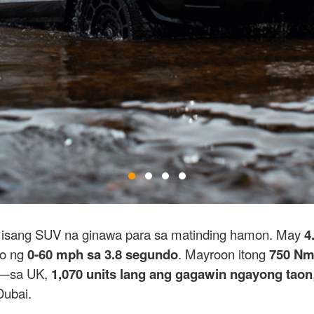
 isang SUV na ginawa para sa matinding hamon. May
4
lo ng
0-60 mph sa 3.8 segundo
. Mayroon itong
750 Nm
to—sa UK,
1,070 units lang ang gagawin ngayong taon
ubai.