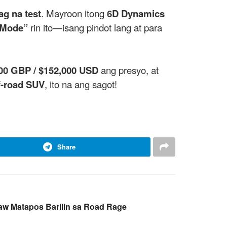
ag na test
. Mayroon itong
6D Dynamics
Mode”
rin ito—isang pindot lang at para
00 GBP / $152,000 USD
ang presyo, at
f-road SUV
, ito na ang sagot!
Share
aw Matapos Barilin sa Road Rage