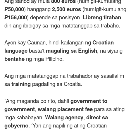
Ang sahod ay mula
800 euros
(humigit-kumulang
₱50,000
) hanggang
2,500 euros
(humigit-kumulang
₱156,000
) depende sa posisyon.
Libreng tirahan
din ang ibibigay sa mga matatanggap sa trabaho.
Ayon kay Caunan, hindi kailangan ng
Croatian
language
basta't
magaling sa English
, na siyang
bentahe
ng mga Pilipino.
Ang mga matatanggap na trabahador ay sasailalim
sa
training
pagdating sa Croatia.
“Ang maganda po rito, dahil
government to
government
,
walang placement fee
para sa ating
mga kababayan.
Walang agency
,
direct sa
gobyerno
. 'Yan ang napili ng ating Croatian